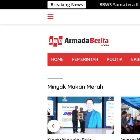
Langsung
Breaking News
BBWS Sumatera II Gelar Gerakan I
ke
konten
HOME
PEMERINTAH
POLITIK
EKB
Minyak Makan Merah
ra II Gelar
Kurnia Nugraha Raih
Warga N