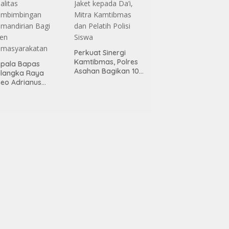
Perkuat Sinergi
Kamtibmas, Polres
pala Bapas
Asahan Bagikan 100
alangka Raya
Jaket kepada Da’i,
eo Adrianus
Mitra Kamtibmas
ngkatkan Kualitas
dan Pelatih Polisi
embimbingan
Siswa
mandirian Bagi
ien
emasyarakatan