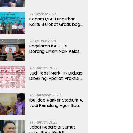
Sumatera Utara di Soekarno
M
Bermotor, Modus Minyak
Cup 2026
M
Kendaraan Habis dan
Minta Didorong
21 Oktober 2025
Kodam I/BB Luncurkan
Kartu Berobat Gratis bagi
Anak Panti dan Disabilitas
28 Agustus 2020
Pagelaran KKSU, BI
Dorong UMKM Naik Kelas
18 Februari 2022
Judi Togel Merk TK Diduga
Dibekingi Aparat, Praktisi
Hukum Desak Pecat
Oknum Pembeking
14 September 2020
Ibu Idap Kanker Stadium 4,
Jadi Pemulung Agar Bisa
Makan dan Biayai Sekolah
Anak
11 Februari 2025
Jabat Kepala BI Sumut
yang Baru, Rudi B.