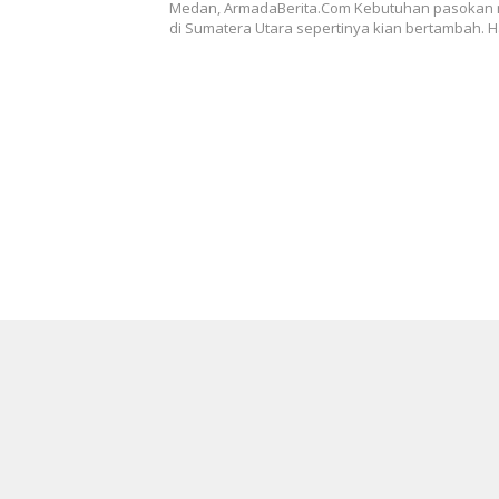
Bagi Masyarakat
Medan, ArmadaBerita.Com Kebutuhan pasokan
di Sumatera Utara sepertinya kian bertambah. Ha