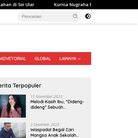
ar
Kurnia Nugraha Raih Penghargaan Indonesia Public R
ADVETORIAL
GLOBAL
LAINNYA
erita Terpopuler
15 November 2023
Melodi Kasih Ibu, “Dideng-
dideng” Sebuah
Perjalanan Nostalgia
h Buku Tionghoa Medan,
2 Desember 2025
an Tan: Budaya Tidak
Sutarto Minta Banteng Sumut
M
Waspada! Begal Cari
enal Pagar
Merah FC Harumkan Nama
S
Mangsa Anak Sekolah