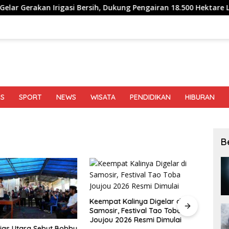
rigasi Bersih, Dukung Pengairan 18.500 Hektare Lahan di Sei Ul
IS
SPORT
NEWS
WISATA
PENDIDIKAN
HIBURAN
B
Keempat Kalinya Digelar di
Beda
Samosir, Festival Tao Toba
Sofy
Joujou 2026 Resmi Dimulai
Meng
ias Utara Sebut Bobby