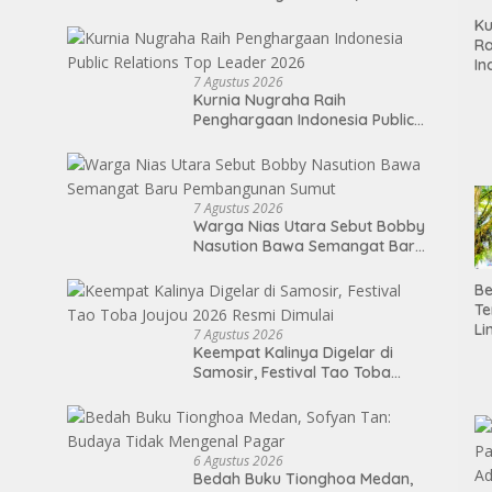
Pengairan 18.500 Hektare
Ku
Lahan di Sei Ular
Ra
In
7 Agustus 2026
Re
Kurnia Nugraha Raih
Le
Penghargaan Indonesia Public
Relations Top Leader 2026
7 Agustus 2026
Warga Nias Utara Sebut Bobby
Nasution Bawa Semangat Baru
Pembangunan Sumut
Be
T
Li
7 Agustus 2026
P
Keempat Kalinya Digelar di
Me
Samosir, Festival Tao Toba
Ba
Joujou 2026 Resmi Dimulai
Je
6 Agustus 2026
Bedah Buku Tionghoa Medan,