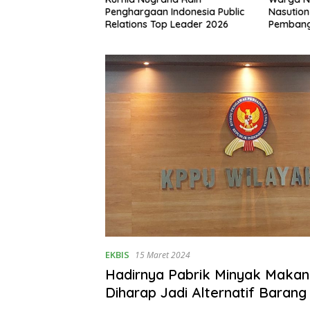
asi Bersih, Dukung
Penghargaan Indonesia Public
Nasutio
8.500 Hektare
Relations Top Leader 2026
Pembang
 Ular
EKBIS
15 Maret 2024
Hadirnya Pabrik Minyak Maka
Diharap Jadi Alternatif Barang 