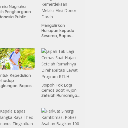
rnia Nugraha
ih Penghargaan
donesia Public
lations Top
Mengalirkan
ader 2026
Harapan kepada
Sesama, Bapas
Palangka Raya
Mengisi Momen
Kemerdekaan
Melalui Aksi Donor
Darah
ntuk Kepedulian
erhadap
Jaipah Tak Lagi
ngkungan, Bapas
Cemas Saat Hujan
alangka Raya
Setelah Rumahnya
nggelar Kerja
Direhabilitasi Lewat
kti di Area Publik
Program RTLH
lang HUT RI ke-81