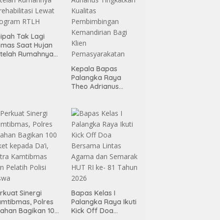
ipah Tak Lagi
mas Saat Hujan
telah Rumahnya
rehabilitasi Lewat
Kepala Bapas
rogram RTLH
Palangka Raya
Theo Adrianus
Tingkatkan Kualitas
Pembimbingan
Kemandirian Bagi
Klien
Pemasyarakatan
rkuat Sinergi
Bapas Kelas I
mtibmas, Polres
Palangka Raya Ikuti
ahan Bagikan 100
Kick Off Doa
ket kepada Da’i,
Bersama Lintas