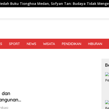
nghoa Medan, Sofyan Tan: Budaya Tidak Mengenal Pagar
IS
SPORT
NEWS
WISATA
PENDIDIKAN
HIBURAN
B
a dan
angunan
nikasi