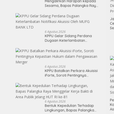
Mengalirkan Harapan kepada
Sesama, Bapas Palangka Raya
Mengisi Momen Kemerdekaan
Melalui Aksi Donor Darah
Ja
Ce
Se
6 Agustus 2026
Di
KPPU Gelar Sidang Perdana
P
Dugaan Keterlambatan
Notifikasi Akuisisi Oleh MUFG
BANK LTD
6 Agustus 2026
KPPU Batalkan Perkara Akuisisi
iForte, Soroti Pentingnya
Kepastian Hukum dalam
Pengawasan Merger
Pe
6 Agustus 2026
Ka
Bentuk Kepedulian Terhadap
As
Lingkungan, Bapas Palangka
Ja