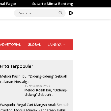
Sutarto Minta Banteng Sumut Merah FC Harumkan Nama Su
ADVETORIAL
GLOBAL
LAINNYA
erita Terpopuler
15 November 2023
Melodi Kasih Ibu, “Dideng-
dideng” Sebuah
Perjalanan Nostalgia