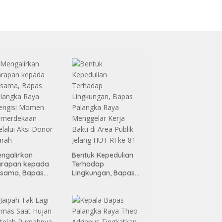
ngalirkan
Bentuk Kepedulian
arapan kepada
Terhadap
esama, Bapas
Lingkungan, Bapas
alangka Raya
Palangka Raya
engisi Momen
Menggelar Kerja
emerdekaan
Bakti di Area Publik
lalui Aksi Donor
Jelang HUT RI ke-81
arah