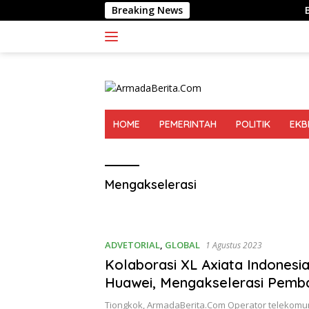
Langsung
Breaking News
Bedah Buku Tio
ke
konten
HOME
PEMERINTAH
POLITIK
EKB
Mengakselerasi
ADVETORIAL
,
GLOBAL
1 Agustus 2023
Kolaborasi XL Axiata Indonesi
Huawei, Mengakselerasi Pemb
Ekonomi Digital
Tiongkok, ArmadaBerita.Com Operator telekomu