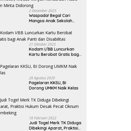
2 Desember 2025
Waspada! Begal Cari
Mangsa Anak Sekolah
Bermotor, Modus Minyak
Kendaraan Habis dan
Minta Didorong
21 Oktober 2025
Kodam I/BB Luncurkan
Kartu Berobat Gratis bagi
Anak Panti dan Disabilitas
28 Agustus 2020
Pagelaran KKSU, BI
Dorong UMKM Naik Kelas
18 Februari 2022
Judi Togel Merk TK Diduga
Dibekingi Aparat, Praktisi