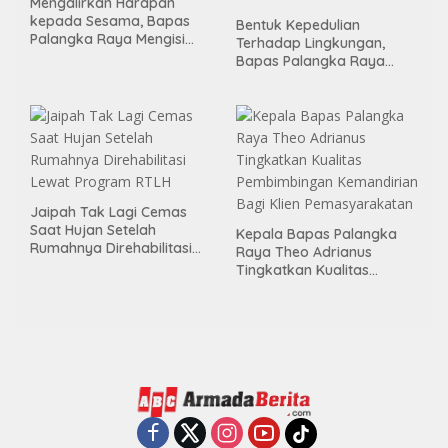
Mengalirkan Harapan
kepada Sesama, Bapas
Bentuk Kepedulian
Palangka Raya Mengisi
Terhadap Lingkungan,
Momen Kemerdekaan
Bapas Palangka Raya
Melalui Aksi Donor Darah
Menggelar Kerja Bakti di
Area Publik Jelang HUT RI
ke-81
Jaipah Tak Lagi Cemas
Saat Hujan Setelah
Kepala Bapas Palangka
Rumahnya Direhabilitasi
Raya Theo Adrianus
Lewat Program RTLH
Tingkatkan Kualitas
Pembimbingan
Kemandirian Bagi Klien
Pemasyarakatan