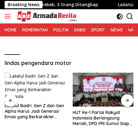
Langsung
Kembali Digerebek, 3 Orang Ditangkap
Breaking News
Lailatul Badri
ke
konten
HOME
PEMERINTAH
POLITIK
EKBIS
SPORT
NEWS
WIS
lindas pengendara motor
Lailatul Badri: Gen Z dan Gen
Alpha Harus Jadi Generasi
HUT Ke-1 Partai Rakyat
Emas yang Berkarakter
Indonesia Berlangsung
Pancasila
Meriah, DPD PRI Sumut Siap
Hadapi Pemilu 2029
Mendatang