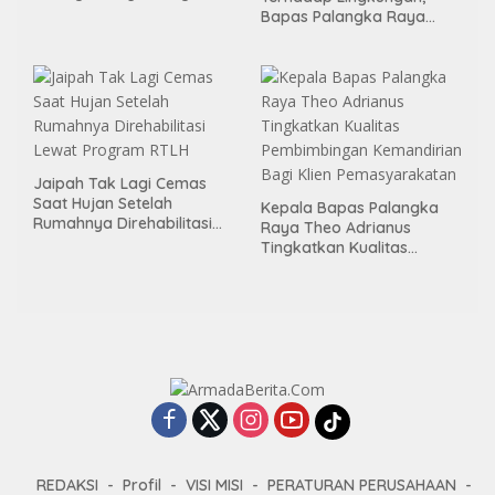
Momen Kemerdekaan
Bapas Palangka Raya
Melalui Aksi Donor Darah
Menggelar Kerja Bakti di
Area Publik Jelang HUT RI
ke-81
Jaipah Tak Lagi Cemas
Saat Hujan Setelah
Kepala Bapas Palangka
Rumahnya Direhabilitasi
Raya Theo Adrianus
Lewat Program RTLH
Tingkatkan Kualitas
Pembimbingan
Kemandirian Bagi Klien
Pemasyarakatan
REDAKSI
Profil
VISI MISI
PERATURAN PERUSAHAAN