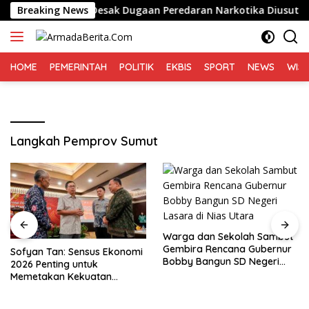
Langsung
o di Medan, Desak Dugaan Peredaran Narkotika Diusut
Breaking News
ke
konten
HOME
PEMERINTAH
POLITIK
EKBIS
SPORT
NEWS
WIS
Langkah Pemprov Sumut
Warga dan Sekolah Sambut
Gembira Rencana Gubernur
Sofyan Tan: Sensus Ekonomi
Bobby Bangun SD Negeri
2026 Penting untuk
Lasara di Nias Utara
Memetakan Kekuatan
Ekonomi Indonesia