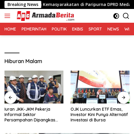
Langsung
rda Lembaga Kemasyarakatan di Paripurna DPRD Medan
Breaking News
ke
konten
HOME
PEMERINTAH
POLITIK
EKBIS
SPORT
NEWS
WIS
Hiburan Malam
Iuran JKK-JKM Pekerja
OJK Luncurkan ETF Emas,
Informal Sektor
Investor Kini Punya Alternatif
Persampahan Dipangkas
Investasi di Bursa
50%, Jadi Rp8.400 per Bulan