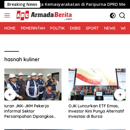
Langsung
Perda Lembaga Kemasyarakatan di Paripurna DPRD Medan
Breaking News
ke
konten
HOME
PEMERINTAH
POLITIK
EKBIS
SPORT
NEWS
WIS
hasnah kuliner
Iuran JKK-JKM Pekerja
OJK Luncurkan ETF Emas,
Informal Sektor
Investor Kini Punya Alternatif
Persampahan Dipangkas
Investasi di Bursa
50%, Jadi Rp8.400 per Bulan