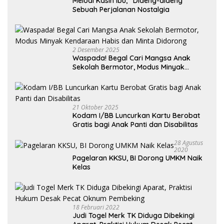
Melodi Kasih Ibu, “Dideng-dideng”
Sebuah Perjalanan Nostalgia
2 Desember 2025
Waspada! Begal Cari Mangsa Anak
Sekolah Bermotor, Modus Minyak
Kendaraan Habis dan Minta Didorong
21 Oktober 2025
Kodam I/BB Luncurkan Kartu Berobat
Gratis bagi Anak Panti dan Disabilitas
28 Agustus
2020
Pagelaran KKSU, BI Dorong UMKM Naik
Kelas
18 Februari 2022
Judi Togel Merk TK Diduga Dibekingi