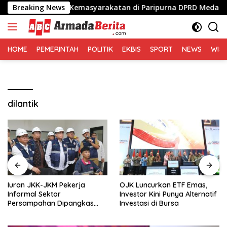
Langsung
Lembaga Kemasyarakatan di Paripurna DPRD Medan
Breaking News
Iu
ke
konten
HOME
PEMERINTAH
POLITIK
EKBIS
SPORT
NEWS
WIS
dilantik
Iuran JKK-JKM Pekerja
OJK Luncurkan ETF Emas,
Informal Sektor
Investor Kini Punya Alternatif
Persampahan Dipangkas
Investasi di Bursa
50%, Jadi Rp8.400 per Bulan