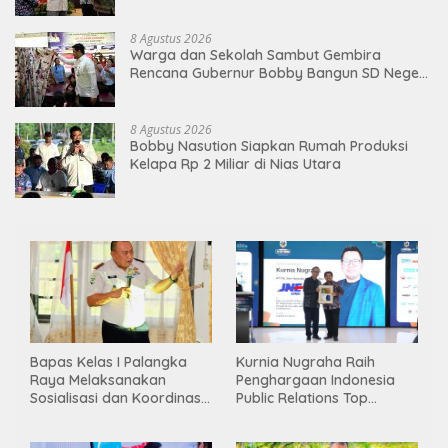
8 Agustus 2026
Warga dan Sekolah Sambut Gembira
Rencana Gubernur Bobby Bangun SD Negeri
Lasara di Nias Utara
8 Agustus 2026
Bobby Nasution Siapkan Rumah Produksi
Kelapa Rp 2 Miliar di Nias Utara
Bapas Kelas I Palangka
Kurnia Nugraha Raih
Raya Melaksanakan
Penghargaan Indonesia
Sosialisasi dan Koordinasi
Public Relations Top
Pembentukan Kelayan
Leader 2026
Binter