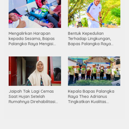
Mengalirkan Harapan
Bentuk Kepedulian
kepada Sesama, Bapas
Terhadap Lingkungan,
Palangka Raya Mengisi
Bapas Palangka Raya
Momen Kemerdekaan
Menggelar Kerja Bakti di
Melalui Aksi Donor Darah
Area Publik Jelang HUT RI
ke-81
Jaipah Tak Lagi Cemas
Kepala Bapas Palangka
Saat Hujan Setelah
Raya Theo Adrianus
Rumahnya Direhabilitasi
Tingkatkan Kualitas
Lewat Program RTLH
Pembimbingan
Kemandirian Bagi Klien
Pemasyarakatan