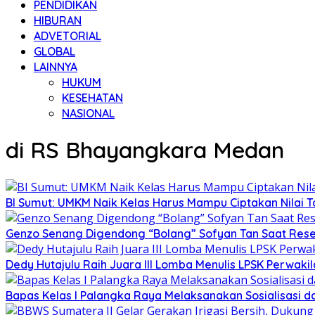
PENDIDIKAN
HIBURAN
ADVETORIAL
GLOBAL
LAINNYA
HUKUM
KESEHATAN
NASIONAL
di RS Bhayangkara Medan
BI Sumut: UMKM Naik Kelas Harus Mampu Ciptakan Nilai
Genzo Senang Digendong “Bolang” Sofyan Tan Saat Reses
Dedy Hutajulu Raih Juara III Lomba Menulis LPSK Perwak
Bapas Kelas I Palangka Raya Melaksanakan Sosialisasi d