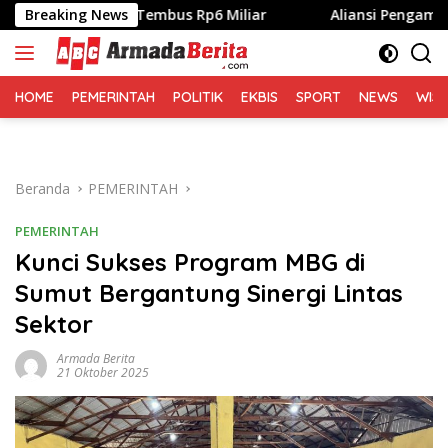
Langsung
Digital Tembus Rp6 Miliar
Breaking News
Aliansi Pengamat Lingkunga
ke
konten
HOME
PEMERINTAH
POLITIK
EKBIS
SPORT
NEWS
WIS
Beranda
PEMERINTAH
PEMERINTAH
Kunci Sukses Program MBG di
Sumut Bergantung Sinergi Lintas
Sektor
Armada Berita
21 Oktober 2025