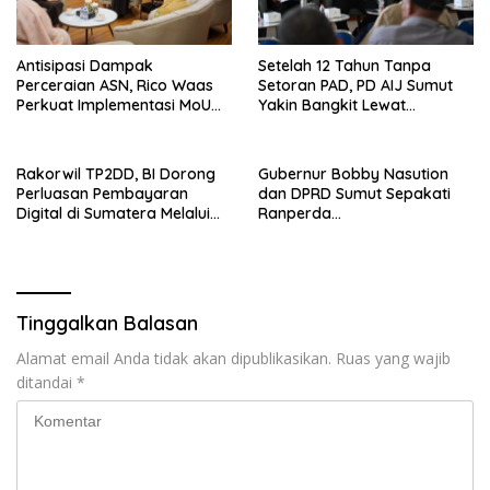
Antisipasi Dampak
Setelah 12 Tahun Tanpa
Perceraian ASN, Rico Waas
Setoran PAD, PD AIJ Sumut
Perkuat Implementasi MoU
Yakin Bangkit Lewat
dengan Pengadilan Agama
Optimalisasi Aset dan Bisnis
Medan
Rakorwil TP2DD, BI Dorong
Gubernur Bobby Nasution
Perluasan Pembayaran
dan DPRD Sumut Sepakati
Digital di Sumatera Melalui
Ranperda
Program QRESTO
Pertanggungjawaban APBD
2025
Tinggalkan Balasan
Alamat email Anda tidak akan dipublikasikan.
Ruas yang wajib
ditandai
*