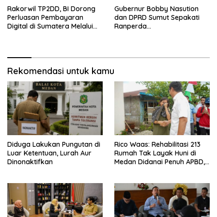
Rakorwil TP2DD, BI Dorong
Gubernur Bobby Nasution
Perluasan Pembayaran
dan DPRD Sumut Sepakati
Digital di Sumatera Melalui
Ranperda
Program QRESTO
Pertanggungjawaban APBD
2025
Rekomendasi untuk kamu
Diduga Lakukan Pungutan di
Rico Waas: Rehabilitasi 213
Luar Ketentuan, Lurah Aur
Rumah Tak Layak Huni di
Dinonaktifkan
Medan Didanai Penuh APBD,
Rp120 Juta per Unit