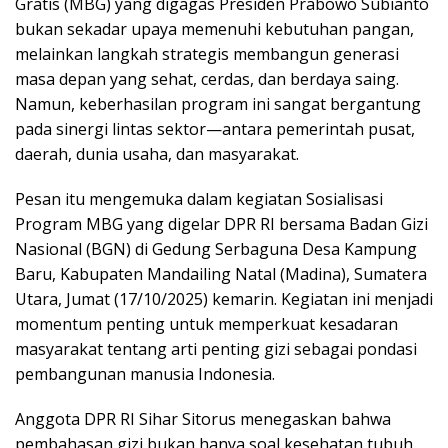
Gratis (MBG) yang digagas Presiden Prabowo Subianto
e
t
k
e
t
bukan sekadar upaya memenuhi kebutuhan pangan,
b
t
e
s
melainkan langkah strategis membangun generasi
o
e
d
A
masa depan yang sehat, cerdas, dan berdaya saing.
o
r
I
p
Namun, keberhasilan program ini sangat bergantung
pada sinergi lintas sektor—antara pemerintah pusat,
k
n
p
daerah, dunia usaha, dan masyarakat.
Pesan itu mengemuka dalam kegiatan Sosialisasi
Program MBG yang digelar DPR RI bersama Badan Gizi
Nasional (BGN) di Gedung Serbaguna Desa Kampung
Baru, Kabupaten Mandailing Natal (Madina), Sumatera
Utara, Jumat (17/10/2025) kemarin. Kegiatan ini menjadi
momentum penting untuk memperkuat kesadaran
masyarakat tentang arti penting gizi sebagai pondasi
pembangunan manusia Indonesia.
Anggota DPR RI Sihar Sitorus menegaskan bahwa
pembahasan gizi bukan hanya soal kesehatan tubuh,