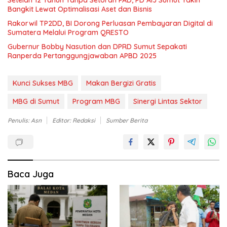
Setelah 12 Tahun Tanpa Setoran PAD, PD AIJ Sumut Yakin
Bangkit Lewat Optimalisasi Aset dan Bisnis
Rakorwil TP2DD, BI Dorong Perluasan Pembayaran Digital di
Sumatera Melalui Program QRESTO
Gubernur Bobby Nasution dan DPRD Sumut Sepakati
Ranperda Pertanggungjawaban APBD 2025
Kunci Sukses MBG
Makan Bergizi Gratis
MBG di Sumut
Program MBG
Sinergi Lintas Sektor
Penulis: Asn
Editor: Redaksi
Sumber Berita
Baca Juga