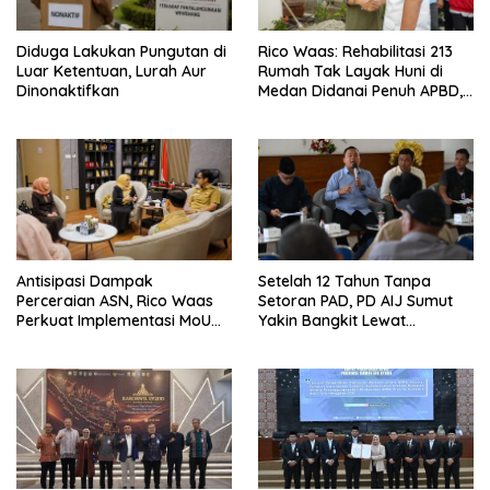
Diduga Lakukan Pungutan di
Rico Waas: Rehabilitasi 213
Luar Ketentuan, Lurah Aur
Rumah Tak Layak Huni di
Dinonaktifkan
Medan Didanai Penuh APBD,
Rp120 Juta per Unit
Antisipasi Dampak
Setelah 12 Tahun Tanpa
Perceraian ASN, Rico Waas
Setoran PAD, PD AIJ Sumut
Perkuat Implementasi MoU
Yakin Bangkit Lewat
dengan Pengadilan Agama
Optimalisasi Aset dan Bisnis
Medan