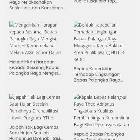
Public Relations Top
Raya Melaksanakan
Leader 2026
Sosialisasi dan Koordinasi
Pembentukan Kelayan
Binter
Mengalirkan Harapan
kepada Sesama, Bapas
Bentuk Kepedulian
Palangka Raya Mengisi
Terhadap Lingkungan,
Momen Kemerdekaan
Bapas Palangka Raya
Melalui Aksi Donor Darah
Menggelar Kerja Bakti di
Area Publik Jelang HUT RI
ke-81
Jaipah Tak Lagi Cemas
Saat Hujan Setelah
Kepala Bapas Palangka
Rumahnya Direhabilitasi
Raya Theo Adrianus