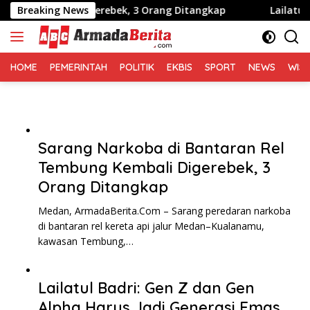
Langsung
mbali Digerebek, 3 Orang Ditangkap
Breaking News
Lailatul Badri: G
ke
konten
HOME
PEMERINTAH
POLITIK
EKBIS
SPORT
NEWS
WIS
Sarang Narkoba di Bantaran Rel
Tembung Kembali Digerebek, 3
Orang Ditangkap
Medan, ArmadaBerita.Com – Sarang peredaran narkoba
di bantaran rel kereta api jalur Medan–Kualanamu,
kawasan Tembung,…
Lailatul Badri: Gen Z dan Gen
Alpha Harus Jadi Generasi Emas