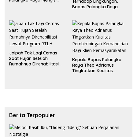
Palangka Raya Mengisi
Terhadap Lingkungan,
Momen Kemerdekaan
Bapas Palangka Raya
Melalui Aksi Donor Darah
Menggelar Kerja Bakti di
Area Publik Jelang HUT RI
ke-81
Jaipah Tak Lagi Cemas
Saat Hujan Setelah
Kepala Bapas Palangka
Rumahnya Direhabilitasi
Raya Theo Adrianus
Lewat Program RTLH
Tingkatkan Kualitas
Pembimbingan
Kemandirian Bagi Klien
Pemasyarakatan
Berita Terpopuler