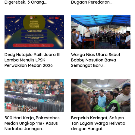
Digerebek, 3 Orang
Dugaan Peredaran
Ditangkap
Narkotika Diusut
Dedy Hutajulu Raih Juara III
Warga Nias Utara Sebut
Lomba Menulis LPSK
Bobby Nasution Bawa
Perwakilan Medan 2026
Semangat Baru
Pembangunan Sumut
300 Hari Kerja, Polrestabes
Berpeluh Keringat, Sofyan
Medan Ungkap 1.187 Kasus
Tan Layani Warga Helvetia
Narkoba Jaringan
dengan Hangat
Indonesia-Malaysia