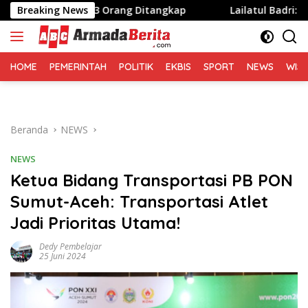
Langsung
ebek, 3 Orang Ditangkap
Breaking News
Lailatul Badri: Gen Z dan Ge
ke
konten
HOME
PEMERINTAH
POLITIK
EKBIS
SPORT
NEWS
WIS
Beranda
NEWS
NEWS
Ketua Bidang Transportasi PB PON
Sumut-Aceh: Transportasi Atlet
Jadi Prioritas Utama!
Dedy Pembelajar
25 Juni 2024