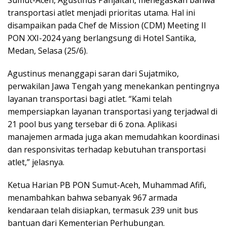
o
e
d
A
transportasi atlet menjadi prioritas utama. Hal ini
o
r
I
p
disampaikan pada Chef de Mission (CDM) Meeting II
PON XXI-2024 yang berlangsung di Hotel Santika,
k
n
p
Medan, Selasa (25/6).
Agustinus menanggapi saran dari Sujatmiko,
perwakilan Jawa Tengah yang menekankan pentingnya
layanan transportasi bagi atlet. “Kami telah
mempersiapkan layanan transportasi yang terjadwal di
21 pool bus yang tersebar di 6 zona. Aplikasi
manajemen armada juga akan memudahkan koordinasi
dan responsivitas terhadap kebutuhan transportasi
atlet,” jelasnya.
Ketua Harian PB PON Sumut-Aceh, Muhammad Afifi,
menambahkan bahwa sebanyak 967 armada
kendaraan telah disiapkan, termasuk 239 unit bus
bantuan dari Kementerian Perhubungan.