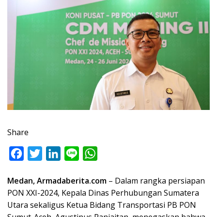
Share
F
T
L
L
W
a
w
i
i
h
Medan, Armadaberita.com
– Dalam rangka persiapan
c
i
n
n
a
PON XXI-2024, Kepala Dinas Perhubungan Sumatera
e
t
k
e
t
Utara sekaligus Ketua Bidang Transportasi PB PON
b
t
e
s
Sumut-Aceh, Agustinus Panjaitan, menegaskan bahwa