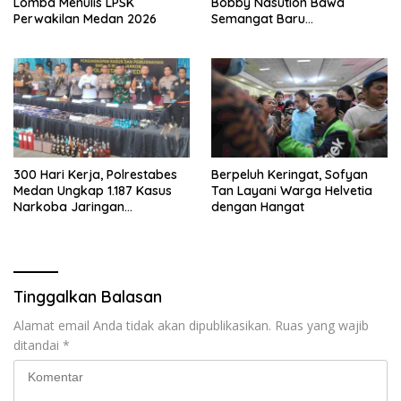
Lomba Menulis LPSK
Bobby Nasution Bawa
Perwakilan Medan 2026
Semangat Baru
Pembangunan Sumut
300 Hari Kerja, Polrestabes
Berpeluh Keringat, Sofyan
Medan Ungkap 1.187 Kasus
Tan Layani Warga Helvetia
Narkoba Jaringan
dengan Hangat
Indonesia-Malaysia
Tinggalkan Balasan
Alamat email Anda tidak akan dipublikasikan.
Ruas yang wajib
ditandai
*