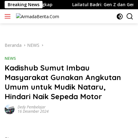
Langsung
rang Ditangkap
Breaking News
Lailatul Badri: Gen Z dan Gen Alpha Ha
ke
konten
Beranda
NEWS
NEWS
Kadishub Sumut Imbau
Masyarakat Gunakan Angkutan
Umum untuk Mudik Nataru,
Hindari Naik Sepeda Motor
Dedy Pembelajar
16 Desember 2024