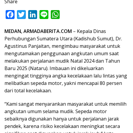
Share
F
T
L
L
W
a
w
i
i
h
MEDAN, ARMADABERITA.COM
– Kepala Dinas
c
i
n
n
a
Perhubungan Sumatera Utara (Kadishub Sumut), Dr.
e
t
k
e
t
Agustinus Panjaitan, mengimbau masyarakat untuk
b
t
e
s
mengutamakan penggunaan angkutan umum saat
o
e
d
A
melakukan perjalanan mudik Natal 2024 dan Tahun
o
r
I
p
Baru 2025 (Nataru). Imbauan ini dikeluarkan
mengingat tingginya angka kecelakaan lalu lintas yang
k
n
p
melibatkan sepeda motor, yakni mencapai 80 persen
dari total kecelakaan.
“Kami sangat menyarankan masyarakat untuk memilih
angkutan umum selama mudik. Sepeda motor
sebaiknya digunakan hanya untuk perjalanan jarak
pendek, karena risiko kecelakaan meningkat secara