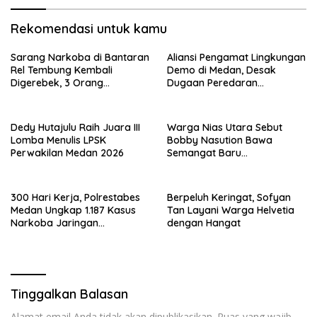
Rekomendasi untuk kamu
Sarang Narkoba di Bantaran
Aliansi Pengamat Lingkungan
Rel Tembung Kembali
Demo di Medan, Desak
Digerebek, 3 Orang
Dugaan Peredaran
Ditangkap
Narkotika Diusut
Dedy Hutajulu Raih Juara III
Warga Nias Utara Sebut
Lomba Menulis LPSK
Bobby Nasution Bawa
Perwakilan Medan 2026
Semangat Baru
Pembangunan Sumut
300 Hari Kerja, Polrestabes
Berpeluh Keringat, Sofyan
Medan Ungkap 1.187 Kasus
Tan Layani Warga Helvetia
Narkoba Jaringan
dengan Hangat
Indonesia-Malaysia
Tinggalkan Balasan
Alamat email Anda tidak akan dipublikasikan.
Ruas yang wajib