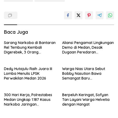
Baca Juga
Sarang Narkoba di Bantaran
Aliansi Pengamat Lingkungan
Rel Tembung Kembali
Demo di Medan, Desak
Digerebek, 3 Orang
Dugaan Peredaran
Ditangkap
Narkotika Diusut
Dedy Hutajulu Raih Juara III
Warga Nias Utara Sebut
Lomba Menulis LPSK
Bobby Nasution Bawa
Perwakilan Medan 2026
Semangat Baru
Pembangunan Sumut
300 Hari Kerja, Polrestabes
Berpeluh Keringat, Sofyan
Medan Ungkap 1.187 Kasus
Tan Layani Warga Helvetia
Narkoba Jaringan
dengan Hangat
Indonesia-Malaysia