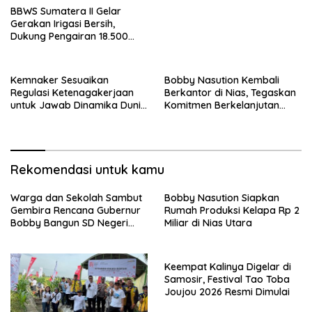
BBWS Sumatera II Gelar
Gerakan Irigasi Bersih,
Dukung Pengairan 18.500
Hektare Lahan di Sei Ular
Kemnaker Sesuaikan
Bobby Nasution Kembali
Regulasi Ketenagakerjaan
Berkantor di Nias, Tegaskan
untuk Jawab Dinamika Dunia
Komitmen Berkelanjutan
Kerja
Bangun Kepulauan Nias
Rekomendasi untuk kamu
Warga dan Sekolah Sambut
Bobby Nasution Siapkan
Gembira Rencana Gubernur
Rumah Produksi Kelapa Rp 2
Bobby Bangun SD Negeri
Miliar di Nias Utara
Lasara di Nias Utara
Keempat Kalinya Digelar di
Samosir, Festival Tao Toba
Joujou 2026 Resmi Dimulai