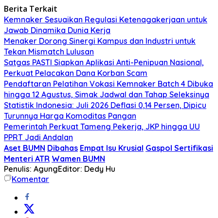
Berita Terkait
Kemnaker Sesuaikan Regulasi Ketenagakerjaan untuk
Jawab Dinamika Dunia Kerja
Menaker Dorong Sinergi Kampus dan Industri untuk
Tekan Mismatch Lulusan
Satgas PASTI Siapkan Aplikasi Anti-Penipuan Nasional,
Perkuat Pelacakan Dana Korban Scam
Pendaftaran Pelatihan Vokasi Kemnaker Batch 4 Dibuka
hingga 12 Agustus, Simak Jadwal dan Tahap Seleksinya
Statistik Indonesia: Juli 2026 Deflasi 0,14 Persen, Dipicu
Turunnya Harga Komoditas Pangan
Pemerintah Perkuat Tameng Pekerja, JKP hingga UU
PPRT Jadi Andalan
Aset BUMN
Dibahas
Empat Isu Krusial
Gaspol Sertifikasi
Menteri ATR
Wamen BUMN
Penulis: Agung
Editor: Dedy Hu
Komentar