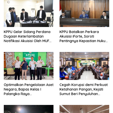
KPPU Gelar Sidang Perdana
KPPU Batalkan Perkara
Dugaan Keterlambatan
Akuisisi iForte, Soroti
Notifikasi Akuisisi Oleh MUFG
Pentingnya Kepastian Hukum
BANK LTD
dalam Pengawasan Merger
Optimalkan Pengelolaan Aset
Cegah Korupsi demi Perkuat
Negara, Bapas Kelas I
Ketahanan Pangan, Kejati
Palangka Raya
Sumut Beri Penyuluhan
Melaksanakan Penjualan
Hukum kepada Dinas
BMN Malalui KPKNL Palangka
Pertanian
Raya