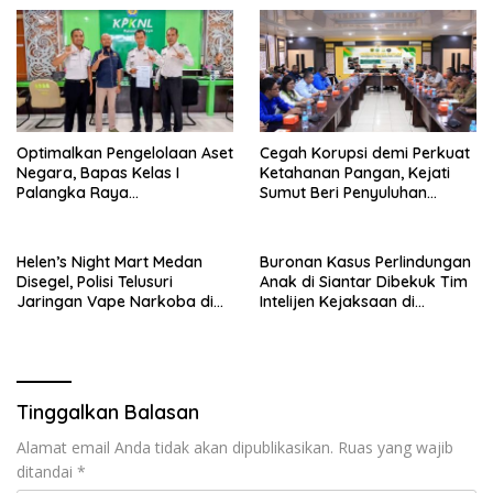
Optimalkan Pengelolaan Aset
Cegah Korupsi demi Perkuat
Negara, Bapas Kelas I
Ketahanan Pangan, Kejati
Palangka Raya
Sumut Beri Penyuluhan
Melaksanakan Penjualan
Hukum kepada Dinas
BMN Malalui KPKNL Palangka
Pertanian
Raya
Helen’s Night Mart Medan
Buronan Kasus Perlindungan
Disegel, Polisi Telusuri
Anak di Siantar Dibekuk Tim
Jaringan Vape Narkoba di
Intelijen Kejaksaan di
Tempat Hiburan
Bandara Soekarno-Hatta
Tinggalkan Balasan
Alamat email Anda tidak akan dipublikasikan.
Ruas yang wajib
ditandai
*