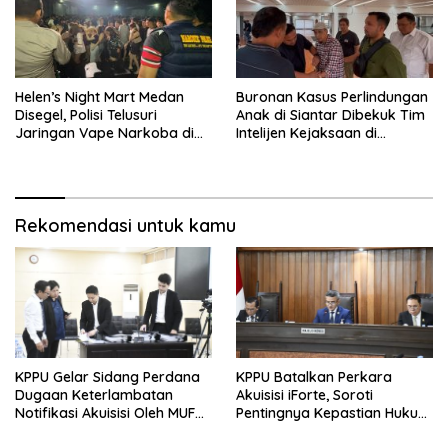
Helen’s Night Mart Medan
Buronan Kasus Perlindungan
Disegel, Polisi Telusuri
Anak di Siantar Dibekuk Tim
Jaringan Vape Narkoba di
Intelijen Kejaksaan di
Tempat Hiburan
Bandara Soekarno-Hatta
Rekomendasi untuk kamu
KPPU Gelar Sidang Perdana
KPPU Batalkan Perkara
Dugaan Keterlambatan
Akuisisi iForte, Soroti
Notifikasi Akuisisi Oleh MUFG
Pentingnya Kepastian Hukum
BANK LTD
dalam Pengawasan Merger