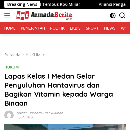
Langsung
 Digital Tembus Rp6 Miliar
Breaking News
Aliansi Pengamat Lingkunga
ke
konten
HOME
PEMERINTAH
POLITIK
EKBIS
SPORT
NEWS
WIS
Beranda
HUKUM
HUKUM
Lapas Kelas I Medan Gelar
Penyuluhan Hantavirus dan
Bagikan Vitamin kepada Warga
Binaan
Novian Harhara
-
Penyuluhan
5 Juni 2026