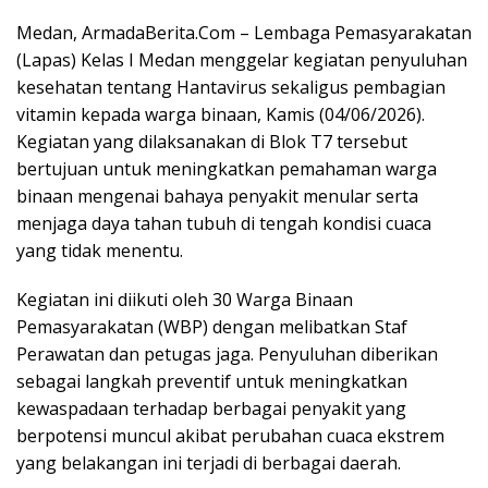
a
w
i
i
h
Medan, ArmadaBerita.Com – Lembaga Pemasyarakatan
c
i
n
n
a
(Lapas) Kelas I Medan menggelar kegiatan penyuluhan
e
t
k
e
t
kesehatan tentang Hantavirus sekaligus pembagian
b
t
e
s
vitamin kepada warga binaan, Kamis (04/06/2026).
o
e
d
A
Kegiatan yang dilaksanakan di Blok T7 tersebut
o
r
I
p
bertujuan untuk meningkatkan pemahaman warga
binaan mengenai bahaya penyakit menular serta
k
n
p
menjaga daya tahan tubuh di tengah kondisi cuaca
yang tidak menentu.
Kegiatan ini diikuti oleh 30 Warga Binaan
Pemasyarakatan (WBP) dengan melibatkan Staf
Perawatan dan petugas jaga. Penyuluhan diberikan
sebagai langkah preventif untuk meningkatkan
kewaspadaan terhadap berbagai penyakit yang
berpotensi muncul akibat perubahan cuaca ekstrem
yang belakangan ini terjadi di berbagai daerah.