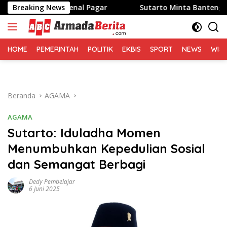
Langsung
Tidak Mengenal Pagar
Breaking News
Sutarto Minta Banteng Sumut 
ke
konten
HOME
PEMERINTAH
POLITIK
EKBIS
SPORT
NEWS
WIS
Beranda
AGAMA
AGAMA
Sutarto: Iduladha Momen
Menumbuhkan Kepedulian Sosial
dan Semangat Berbagi
Dedy Pembelajar
6 Juni 2025