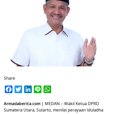
Share
F
T
L
L
W
a
w
i
i
h
Armadaberita.com
| MEDAN – Wakil Ketua DPRD
c
i
n
n
a
Sumatera Utara, Sutarto, menilai perayaan Iduladha
e
t
k
e
t