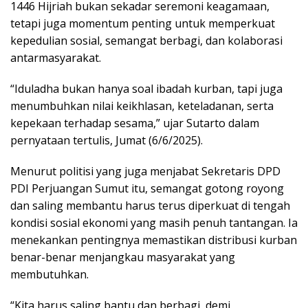
1446 Hijriah bukan sekadar seremoni keagamaan,
b
t
e
s
tetapi juga momentum penting untuk memperkuat
o
e
d
A
kepedulian sosial, semangat berbagi, dan kolaborasi
o
r
I
p
antarmasyarakat.
k
n
p
“Iduladha bukan hanya soal ibadah kurban, tapi juga
menumbuhkan nilai keikhlasan, keteladanan, serta
kepekaan terhadap sesama,” ujar Sutarto dalam
pernyataan tertulis, Jumat (6/6/2025).
Menurut politisi yang juga menjabat Sekretaris DPD
PDI Perjuangan Sumut itu, semangat gotong royong
dan saling membantu harus terus diperkuat di tengah
kondisi sosial ekonomi yang masih penuh tantangan. Ia
menekankan pentingnya memastikan distribusi kurban
benar-benar menjangkau masyarakat yang
membutuhkan.
“Kita harus saling bantu dan berbagi, demi