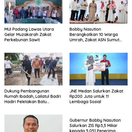
MUI Padang Lawas Utara
Bobby Nasution
Gelar Muzakarah Zakat
Berangkatkan 10 Warga
Perkebunan Sawit
Umrah, Zakat ASN Sumut
Bedah 10 Rumah di Sergai
Dukung Pembangunan
JNE Medan Salurkan Zakat
Rumah Ibadah, Lailatul Badri
Rp200 Juta untuk 11
Hadiri Peletakan Batu
Lembaga Sosial
Pertama Gapura Masjid
Jamik
Gubernur Bobby Nasution
Salurkan ZIS Rp3,5 Miliar
kepada 5.051 Penerima