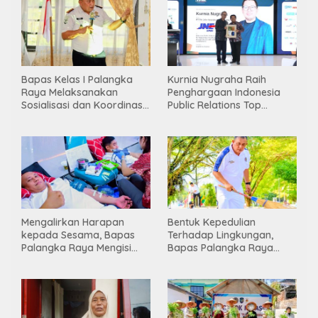
Bapas Kelas I Palangka
Kurnia Nugraha Raih
Raya Melaksanakan
Penghargaan Indonesia
Sosialisasi dan Koordinasi
Public Relations Top
Pembentukan Kelayan
Leader 2026
Binter
Mengalirkan Harapan
Bentuk Kepedulian
kepada Sesama, Bapas
Terhadap Lingkungan,
Palangka Raya Mengisi
Bapas Palangka Raya
Momen Kemerdekaan
Menggelar Kerja Bakti di
Melalui Aksi Donor Darah
Area Publik Jelang HUT RI
ke-81