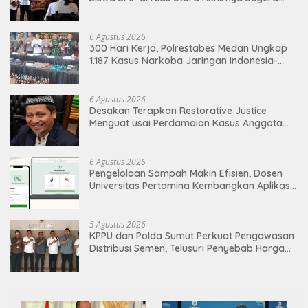
Nikmati Sekolah Permanen
6 Agustus 2026
300 Hari Kerja, Polrestabes Medan Ungkap
1.187 Kasus Narkoba Jaringan Indonesia-
Malaysia
6 Agustus 2026
Desakan Terapkan Restorative Justice
Menguat usai Perdamaian Kasus Anggota
DPRD Medan
6 Agustus 2026
Pengelolaan Sampah Makin Efisien, Dosen
Universitas Pertamina Kembangkan Aplikasi
Netrash
5 Agustus 2026
KPPU dan Polda Sumut Perkuat Pengawasan
Distribusi Semen, Telusuri Penyebab Harga
Masih Tinggi