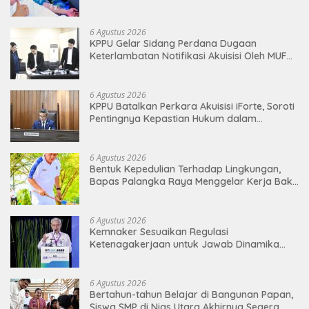
Kemerdekaan Melalui Aksi Donor Darah
6 Agustus 2026
KPPU Gelar Sidang Perdana Dugaan
Keterlambatan Notifikasi Akuisisi Oleh MUFG
BANK LTD
6 Agustus 2026
KPPU Batalkan Perkara Akuisisi iForte, Soroti
Pentingnya Kepastian Hukum dalam
Pengawasan Merger
6 Agustus 2026
Bentuk Kepedulian Terhadap Lingkungan,
Bapas Palangka Raya Menggelar Kerja Bakti
di Area Publik Jelang HUT RI ke-81
6 Agustus 2026
Kemnaker Sesuaikan Regulasi
Ketenagakerjaan untuk Jawab Dinamika
Dunia Kerja
6 Agustus 2026
Bertahun-tahun Belajar di Bangunan Papan,
Siswa SMP di Nias Utara Akhirnya Segera