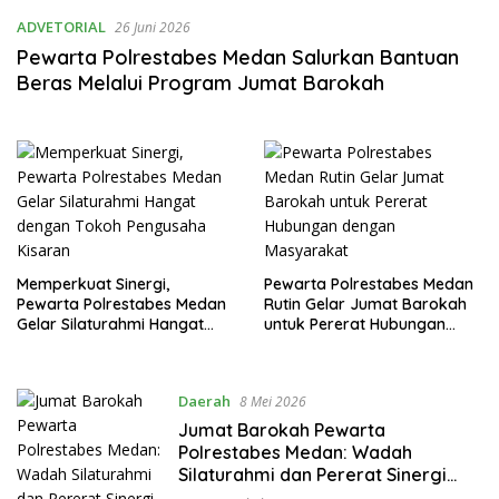
ADVETORIAL
26 Juni 2026
Pewarta Polrestabes Medan Salurkan Bantuan
Beras Melalui Program Jumat Barokah
Memperkuat Sinergi,
Pewarta Polrestabes Medan
Pewarta Polrestabes Medan
Rutin Gelar Jumat Barokah
Gelar Silaturahmi Hangat
untuk Pererat Hubungan
dengan Tokoh Pengusaha
dengan Masyarakat
Kisaran
Daerah
8 Mei 2026
Jumat Barokah Pewarta
Polrestabes Medan: Wadah
Silaturahmi dan Pererat Sinergi
Media dan Kepolisian