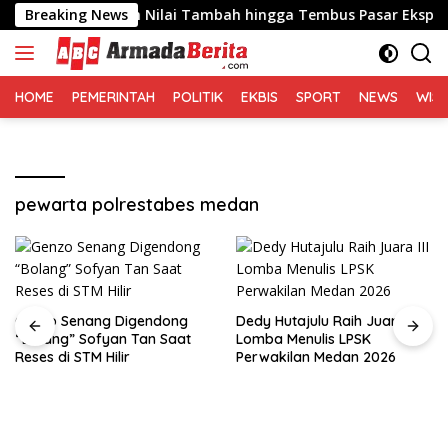
Langsung
 Ciptakan Nilai Tambah hingga Tembus Pasar Ekspor
Breaking News
ke
konten
HOME
PEMERINTAH
POLITIK
EKBIS
SPORT
NEWS
WIS
pewarta polrestabes medan
Genzo Senang Digendong
Dedy Hutajulu Raih Juara III
“Bolang” Sofyan Tan Saat
Lomba Menulis LPSK
Reses di STM Hilir
Perwakilan Medan 2026