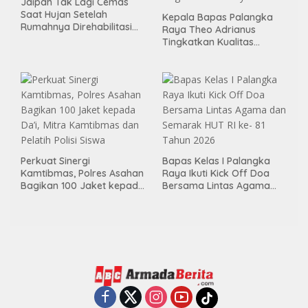
Jaipah Tak Lagi Cemas
Saat Hujan Setelah
Kepala Bapas Palangka
Rumahnya Direhabilitasi
Raya Theo Adrianus
Lewat Program RTLH
Tingkatkan Kualitas
Pembimbingan
Kemandirian Bagi Klien
Pemasyarakatan
Perkuat Sinergi
Bapas Kelas I Palangka
Kamtibmas, Polres Asahan
Raya Ikuti Kick Off Doa
Bagikan 100 Jaket kepada
Bersama Lintas Agama
Da’i, Mitra Kamtibmas dan
dan Semarak HUT RI ke- 81
Pelatih Polisi Siswa
Tahun 2026