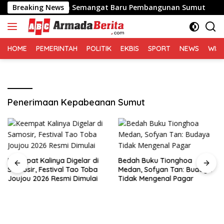
Langsung
y Nasution Bawa Semangat Baru Pembangunan Sumut
Breaking News
ke
konten
HOME
PEMERINTAH
POLITIK
EKBIS
SPORT
NEWS
WIS
Penerimaan Kepabeanan Sumut
Keempat Kalinya Digelar di
Bedah Buku Tionghoa
Samosir, Festival Tao Toba
Medan, Sofyan Tan: Budaya
Joujou 2026 Resmi Dimulai
Tidak Mengenal Pagar