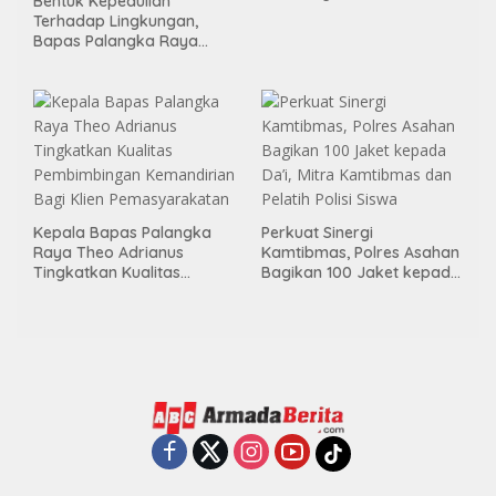
Bentuk Kepedulian
Lewat Program RTLH
Terhadap Lingkungan,
Bapas Palangka Raya
Menggelar Kerja Bakti di
Area Publik Jelang HUT RI
ke-81
Kepala Bapas Palangka
Perkuat Sinergi
Raya Theo Adrianus
Kamtibmas, Polres Asahan
Tingkatkan Kualitas
Bagikan 100 Jaket kepada
Pembimbingan
Da’i, Mitra Kamtibmas dan
Kemandirian Bagi Klien
Pelatih Polisi Siswa
Pemasyarakatan