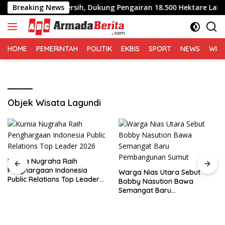
Langsung
akan Irigasi Bersih, Dukung Pengairan 18.500 Hektare Lahan di S
Breaking News
ke
konten
HOME
PEMERINTAH
POLITIK
EKBIS
SPORT
NEWS
WIS
Objek Wisata Lagundi
Kurnia Nugraha Raih
Penghargaan Indonesia
Warga Nias Utara Sebut
Public Relations Top Leader
Bobby Nasution Bawa
2026
Semangat Baru
Pembangunan Sumut