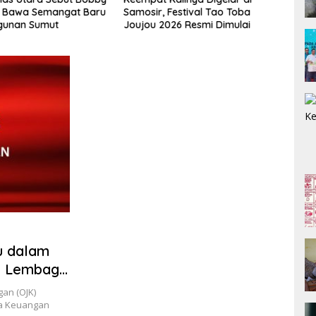
n Bawa Semangat Baru
Samosir, Festival Tao Toba
Sofy
unan Sumut
Joujou 2026 Resmi Dimulai
Meng
u dalam
n Lembaga
an (OJK)
sa Keuangan