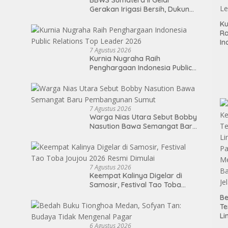
Gerakan Irigasi Bersih, Dukung
Pengairan 18.500 Hektare
Ku
Lahan di Sei Ular
Ra
In
7 Agustus 2026
Re
Kurnia Nugraha Raih
Le
Penghargaan Indonesia Public
Relations Top Leader 2026
7 Agustus 2026
Warga Nias Utara Sebut Bobby
Nasution Bawa Semangat Baru
Pembangunan Sumut
7 Agustus 2026
Keempat Kalinya Digelar di
Samosir, Festival Tao Toba
Joujou 2026 Resmi Dimulai
Be
T
Li
P
6 Agustus 2026