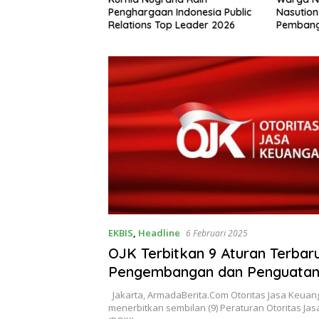
asi Bersih, Dukung
Penghargaan Indonesia Public
Nasutio
8.500 Hektare
Relations Top Leader 2026
Pembang
 Ular
EKBIS
,
Headline
6 Februari 2025
OJK Terbitkan 9 Aturan Terbar
Pengembangan dan Penguata
Jasa Keuangan
Jakarta, ArmadaBerita.Com Otoritas Jasa Keuang
menerbitkan sembilan (9) Peraturan Otoritas Ja