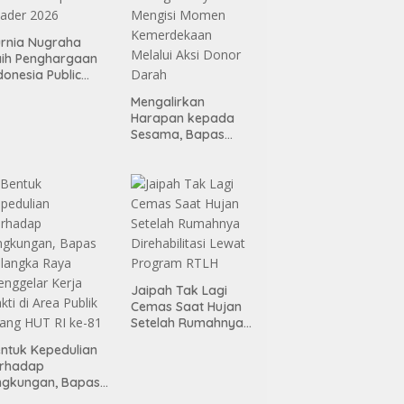
rnia Nugraha
ih Penghargaan
donesia Public
lations Top
Mengalirkan
ader 2026
Harapan kepada
Sesama, Bapas
Palangka Raya
Mengisi Momen
Kemerdekaan
Melalui Aksi Donor
Darah
Jaipah Tak Lagi
Cemas Saat Hujan
Setelah Rumahnya
Direhabilitasi Lewat
ntuk Kepedulian
Program RTLH
erhadap
ngkungan, Bapas
alangka Raya