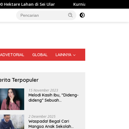
 di Sei Ular
Kurnia Nugraha Raih Penghargaan Indonesi
ADVETORIAL
GLOBAL
LAINNYA
erita Terpopuler
15 November 2023
Melodi Kasih Ibu, “Dideng-
dideng” Sebuah
Perjalanan Nostalgia
2 Desember 2025
Waspada! Begal Cari
Mangsa Anak Sekolah
h Buku Tionghoa Medan,
Sutarto Minta Banteng Sumut
M