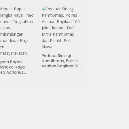
nggelar Kerja
kti di Area Publik
lang HUT RI ke-81
Perkuat Sinergi
Kamtibmas, Polres
pala Bapas
Asahan Bagikan 100
alangka Raya
Jaket kepada Da’i,
eo Adrianus
Mitra Kamtibmas
ngkatkan Kualitas
dan Pelatih Polisi
embimbingan
Siswa
mandirian Bagi
ien
emasyarakatan