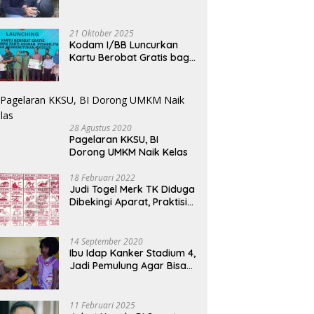
Bermotor, Modus Minyak
an Tan: Budaya Tidak
Merah FC Harumkan Nama
S
Kendaraan Habis dan
enal Pagar
Sumatera Utara di Soekarno
M
Minta Didorong
21 Oktober 2025
Cup 2026
M
Kodam I/BB Luncurkan
Kartu Berobat Gratis bagi
Anak Panti dan Disabilitas
28 Agustus 2020
Pagelaran KKSU, BI
Dorong UMKM Naik Kelas
18 Februari 2022
Judi Togel Merk TK Diduga
Dibekingi Aparat, Praktisi
Hukum Desak Pecat
Oknum Pembeking
14 September 2020
Ibu Idap Kanker Stadium 4,
Jadi Pemulung Agar Bisa
Makan dan Biayai Sekolah
Anak
11 Februari 2025