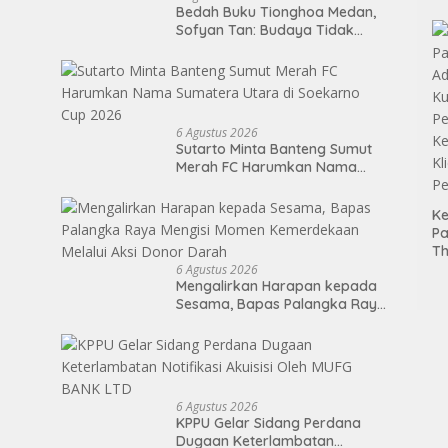
Bedah Buku Tionghoa Medan,
Me
Sofyan Tan: Budaya Tidak
Ba
Mengenal Pagar
Je
6 Agustus 2026
Sutarto Minta Banteng Sumut
Merah FC Harumkan Nama
Sumatera Utara di Soekarno
Cup 2026
Ke
P
Th
Ti
6 Agustus 2026
Mengalirkan Harapan kepada
P
Sesama, Bapas Palangka Raya
Ke
Mengisi Momen Kemerdekaan
Kl
Melalui Aksi Donor Darah
P
6 Agustus 2026
KPPU Gelar Sidang Perdana
Dugaan Keterlambatan