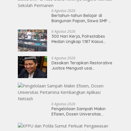
6 Agustus 2026
Bertahun-tahun Belajar di
Bangunan Papan, Siswa SMP di
Nias Utara Akhirnya Segera
Nikmati Sekolah Permanen
6 Agustus 2026
300 Hari Kerja, Polrestabes
Medan Ungkap 1.187 Kasus
Narkoba Jaringan Indonesia-
Malaysia
6 Agustus 2026
Desakan Terapkan Restorative
Justice Menguat usai
Perdamaian Kasus Anggota
DPRD Medan
6 Agustus 2026
Pengelolaan Sampah Makin
Efisien, Dosen Universitas
Pertamina Kembangkan
Aplikasi Netrash