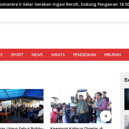
 Gerakan Irigasi Bersih, Dukung Pengairan 18.500 Hektare Lahan
IS
SPORT
NEWS
WISATA
PENDIDIKAN
HIBURAN
B
ias Utara Sebut Bobby
Keempat Kalinya Digelar di
Beda