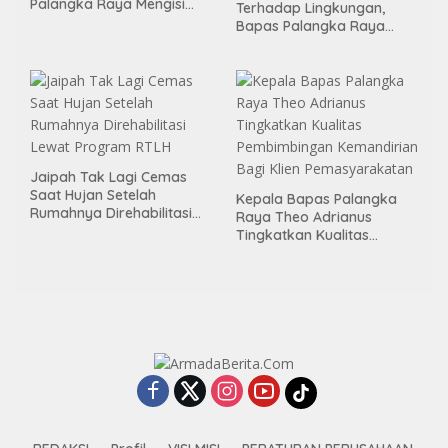
Palangka Raya Mengisi
Terhadap Lingkungan,
Momen Kemerdekaan
Bapas Palangka Raya
Melalui Aksi Donor Darah
Menggelar Kerja Bakti di
Area Publik Jelang HUT RI
ke-81
Jaipah Tak Lagi Cemas
Saat Hujan Setelah
Kepala Bapas Palangka
Rumahnya Direhabilitasi
Raya Theo Adrianus
Lewat Program RTLH
Tingkatkan Kualitas
Pembimbingan
Kemandirian Bagi Klien
Pemasyarakatan