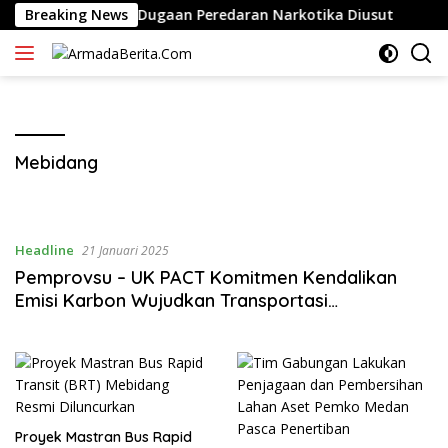
Langsung
Medan, Desak Dugaan Peredaran Narkotika Diusut
Breaking News
Sof
ke
konten
Mebidang
Headline
21 Januari 2025
Pemprovsu – UK PACT Komitmen Kendalikan
Emisi Karbon Wujudkan Transportasi
Berkelanjutan di Wilayah Mebidang
Proyek Mastran Bus Rapid