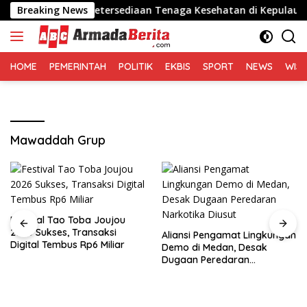
Langsung
toli, Dorong Ketersediaan Tenaga Kesehatan di Kepulauan Nias
Breaking News
ke
konten
HOME
PEMERINTAH
POLITIK
EKBIS
SPORT
NEWS
WIS
Mawaddah Grup
Festival Tao Toba Joujou
2026 Sukses, Transaksi
Aliansi Pengamat Lingkungan
Digital Tembus Rp6 Miliar
Demo di Medan, Desak
Dugaan Peredaran
Narkotika Diusut