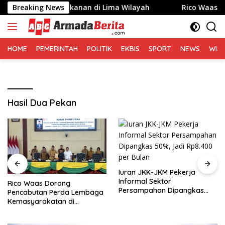
Langsung
t, Berbagi Makanan di Lima Wilayah
Breaking News
Rico Waas Dorong 
ke
konten
HOME
PEMERINTAH
POLITIK
EKBIS
SPORT
NEWS
WIS
Hasil Dua Pekan
Iuran JKK-JKM Pekerja
Informal Sektor
Rico Waas Dorong
Persampahan Dipangkas
Pencabutan Perda Lembaga
50%, Jadi Rp8.400 per Bulan
Kemasyarakatan di
Paripurna DPRD Medan