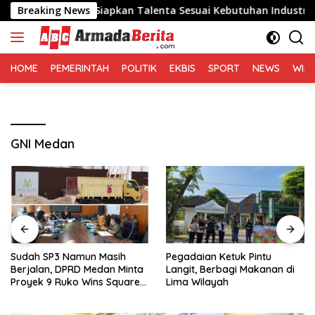
Langsung
a Diminta Siapkan Talenta Sesuai Kebutuhan Industri
Breaking News
ke
konten
HOME
PEMERINTAH
POLITIK
EKBIS
SPORT
NEWS
WIS
GNI Medan
Sudah SP3 Namun Masih
Pegadaian Ketuk Pintu
Berjalan, DPRD Medan Minta
Langit, Berbagi Makanan di
Proyek 9 Ruko Wins Square
Lima Wilayah
di Medan Dihentikan