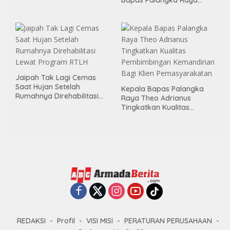
Melalui Aksi Donor Darah
Menggelar Kerja Bakti di
Area Publik Jelang HUT RI
ke-81
Jaipah Tak Lagi Cemas
Saat Hujan Setelah
Kepala Bapas Palangka
Rumahnya Direhabilitasi
Raya Theo Adrianus
Lewat Program RTLH
Tingkatkan Kualitas
Pembimbingan
Kemandirian Bagi Klien
Pemasyarakatan
REDAKSI
Profil
VISI MISI
PERATURAN PERUSAHAAN