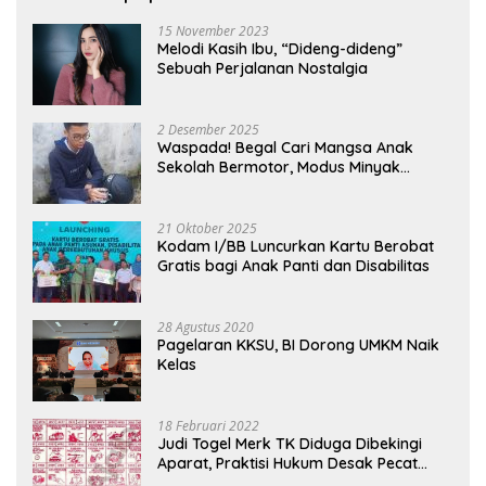
15 November 2023
Melodi Kasih Ibu, “Dideng-dideng”
Sebuah Perjalanan Nostalgia
2 Desember 2025
Waspada! Begal Cari Mangsa Anak
Sekolah Bermotor, Modus Minyak
Kendaraan Habis dan Minta Didorong
21 Oktober 2025
Kodam I/BB Luncurkan Kartu Berobat
Gratis bagi Anak Panti dan Disabilitas
28 Agustus 2020
Pagelaran KKSU, BI Dorong UMKM Naik
Kelas
18 Februari 2022
Judi Togel Merk TK Diduga Dibekingi
Aparat, Praktisi Hukum Desak Pecat
Oknum Pembeking