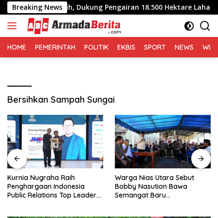
Langsung
 Irigasi Bersih, Dukung Pengairan 18.500 Hektare Lahan di Sei U
Breaking News
ke
konten
HOME
PEMERINTAH
POLITIK
EKBIS
SPORT
NEWS
WIS
Bersihkan Sampah Sungai
Kurnia Nugraha Raih
Warga Nias Utara Sebut
Penghargaan Indonesia
Bobby Nasution Bawa
Public Relations Top Leader
Semangat Baru
2026
Pembangunan Sumut