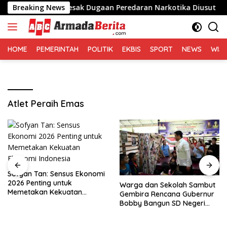
Langsung
 Medan, Desak Dugaan Peredaran Narkotika Diusut
Breaking News
Sof
ke
konten
HOME
PEMERINTAH
POLITIK
EKBIS
SPORT
NEWS
WIS
Atlet Peraih Emas
Sofyan Tan: Sensus Ekonomi
2026 Penting untuk
Warga dan Sekolah Sambut
Memetakan Kekuatan
Gembira Rencana Gubernur
Ekonomi Indonesia
Bobby Bangun SD Negeri
Lasara di Nias Utara