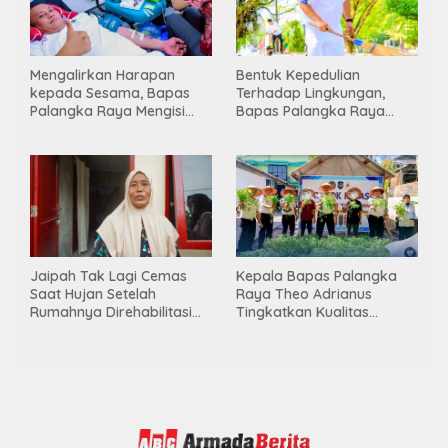
Mengalirkan Harapan
Bentuk Kepedulian
kepada Sesama, Bapas
Terhadap Lingkungan,
Palangka Raya Mengisi
Bapas Palangka Raya
Momen Kemerdekaan
Menggelar Kerja Bakti di
Melalui Aksi Donor Darah
Area Publik Jelang HUT RI
ke-81
Jaipah Tak Lagi Cemas
Kepala Bapas Palangka
Saat Hujan Setelah
Raya Theo Adrianus
Rumahnya Direhabilitasi
Tingkatkan Kualitas
Lewat Program RTLH
Pembimbingan
Kemandirian Bagi Klien
Pemasyarakatan