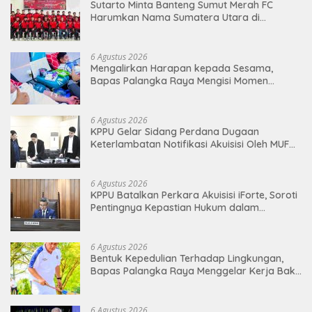
Sutarto Minta Banteng Sumut Merah FC
Harumkan Nama Sumatera Utara di
Soekarno Cup 2026
6 Agustus 2026
Mengalirkan Harapan kepada Sesama,
Bapas Palangka Raya Mengisi Momen
Kemerdekaan Melalui Aksi Donor Darah
6 Agustus 2026
KPPU Gelar Sidang Perdana Dugaan
Keterlambatan Notifikasi Akuisisi Oleh MUFG
BANK LTD
6 Agustus 2026
KPPU Batalkan Perkara Akuisisi iForte, Soroti
Pentingnya Kepastian Hukum dalam
Pengawasan Merger
6 Agustus 2026
Bentuk Kepedulian Terhadap Lingkungan,
Bapas Palangka Raya Menggelar Kerja Bakti
di Area Publik Jelang HUT RI ke-81
6 Agustus 2026