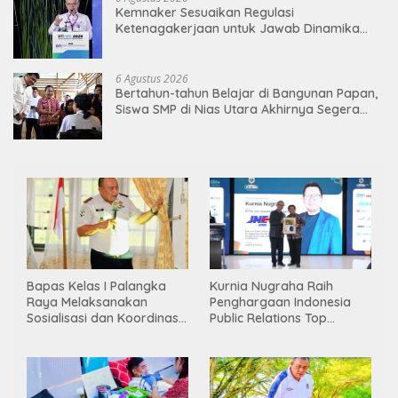
Kemnaker Sesuaikan Regulasi
Ketenagakerjaan untuk Jawab Dinamika
Dunia Kerja
6 Agustus 2026
Bertahun-tahun Belajar di Bangunan Papan,
Siswa SMP di Nias Utara Akhirnya Segera
Nikmati Sekolah Permanen
Bapas Kelas I Palangka
Kurnia Nugraha Raih
Raya Melaksanakan
Penghargaan Indonesia
Sosialisasi dan Koordinasi
Public Relations Top
Pembentukan Kelayan
Leader 2026
Binter