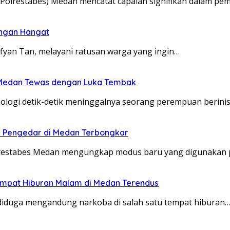
(Polrestabes) Medan mencatat capaian signifikan dalam pe
engan Hangat
yan Tan, melayani ratusan warga yang ingin…
ri Medan Tewas dengan Luka Tembak
ogi detik-detik meninggalnya seorang perempuan berinisia
u Pengedar di Medan Terbongkar
lrestabes Medan mengungkap modus baru yang digunakan 
empat Hiburan Malam di Medan Terendus
diduga mengandung narkoba di salah satu tempat hiburan