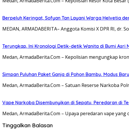
Medan, ArmadaBerita.Com – Kepolisian Resor Kota Besar 
Berpeluh Keringat, Sofyan Tan Layani Warga Helvetia d
MEDAN, ARMADABERITA– Anggota Komisi X DPR RI, dr. Sof
Terungkap, Ini Kronologi Detik-detik Wanita di Bumi As
Medan, ArmadaBerita.Com – Kepolisian mengungkap kronol
Simpan Puluhan Paket Ganja di Pohon Bambu, Modus Bar
Medan, ArmadaBerita.Com – Satuan Reserse Narkoba Po
Vape Narkoba Disembunyikan di Sepatu, Peredaran di T
Medan, ArmadaBerita.Com – Upaya peredaran vape yang 
Tinggalkan Balasan