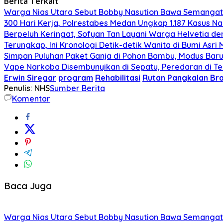
Berita Terkait
Warga Nias Utara Sebut Bobby Nasution Bawa Semanga
300 Hari Kerja, Polrestabes Medan Ungkap 1.187 Kasus N
Berpeluh Keringat, Sofyan Tan Layani Warga Helvetia d
Terungkap, Ini Kronologi Detik-detik Wanita di Bumi As
Simpan Puluhan Paket Ganja di Pohon Bambu, Modus Bar
Vape Narkoba Disembunyikan di Sepatu, Peredaran di T
Erwin Siregar
program
Rehabilitasi
Rutan Pangkalan Br
Penulis: NHS
Sumber Berita
Komentar
Baca Juga
Warga Nias Utara Sebut Bobby Nasution Bawa Semanga