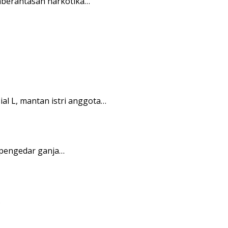
mberantasan narkotika…
l L, mantan istri anggota…
pengedar ganja…
…