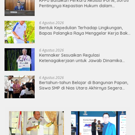
KPPU Batalkan Perkara Akuisisi iForte, Soroti
Pentingnya Kepastian Hukum dalam
Pengawasan Merger
6 Agustus 2026
Bentuk Kepedulian Terhadap Lingkungan,
Bapas Palangka Raya Menggelar Kerja Bakti
di Area Publik Jelang HUT RI ke-81
6 Agustus 2026
Kemnaker Sesuaikan Regulasi
Ketenagakerjaan untuk Jawab Dinamika
Dunia Kerja
6 Agustus 2026
Bertahun-tahun Belajar di Bangunan Papan,
Siswa SMP di Nias Utara Akhirnya Segera
Nikmati Sekolah Permanen