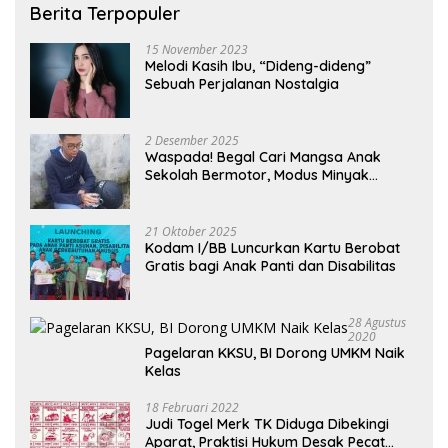
Berita Terpopuler
15 November 2023
Melodi Kasih Ibu, “Dideng-dideng”
Sebuah Perjalanan Nostalgia
2 Desember 2025
Waspada! Begal Cari Mangsa Anak
Sekolah Bermotor, Modus Minyak
Kendaraan Habis dan Minta Didorong
21 Oktober 2025
Kodam I/BB Luncurkan Kartu Berobat
Gratis bagi Anak Panti dan Disabilitas
28 Agustus
2020
Pagelaran KKSU, BI Dorong UMKM Naik
Kelas
18 Februari 2022
Judi Togel Merk TK Diduga Dibekingi
Aparat, Praktisi Hukum Desak Pecat