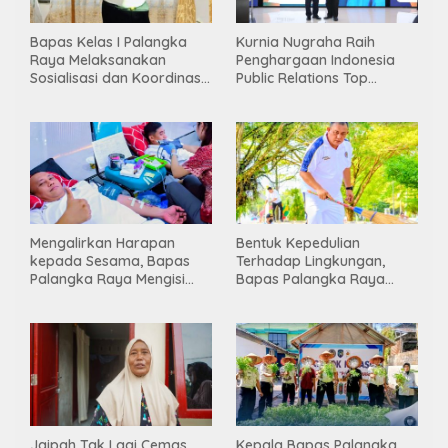
Bapas Kelas I Palangka
Kurnia Nugraha Raih
Raya Melaksanakan
Penghargaan Indonesia
Sosialisasi dan Koordinasi
Public Relations Top
Pembentukan Kelayan
Leader 2026
Binter
Mengalirkan Harapan
Bentuk Kepedulian
kepada Sesama, Bapas
Terhadap Lingkungan,
Palangka Raya Mengisi
Bapas Palangka Raya
Momen Kemerdekaan
Menggelar Kerja Bakti di
Melalui Aksi Donor Darah
Area Publik Jelang HUT RI
ke-81
Jaipah Tak Lagi Cemas
Kepala Bapas Palangka