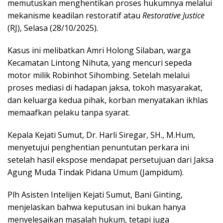
o
r
I
p
memutuskan menghentikan proses hukumnya melalui
mekanisme keadilan restoratif atau
Restorative Justice
k
n
p
(RJ), Selasa (28/10/2025).
Kasus ini melibatkan Amri Holong Silaban, warga
Kecamatan Lintong Nihuta, yang mencuri sepeda
motor milik Robinhot Sihombing. Setelah melalui
proses mediasi di hadapan jaksa, tokoh masyarakat,
dan keluarga kedua pihak, korban menyatakan ikhlas
memaafkan pelaku tanpa syarat.
Kepala Kejati Sumut, Dr. Harli Siregar, SH., M.Hum,
menyetujui penghentian penuntutan perkara ini
setelah hasil ekspose mendapat persetujuan dari Jaksa
Agung Muda Tindak Pidana Umum (Jampidum).
Plh Asisten Intelijen Kejati Sumut, Bani Ginting,
menjelaskan bahwa keputusan ini bukan hanya
menyelesaikan masalah hukum, tetapi juga