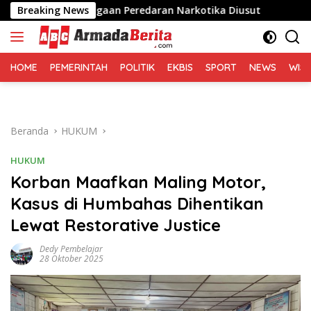
Langsung
k Dugaan Peredaran Narkotika Diusut
Breaking News
Sofyan Tan: Se
ke
konten
HOME
PEMERINTAH
POLITIK
EKBIS
SPORT
NEWS
WIS
Beranda
HUKUM
HUKUM
Korban Maafkan Maling Motor,
Kasus di Humbahas Dihentikan
Lewat Restorative Justice
Dedy Pembelajar
28 Oktober 2025