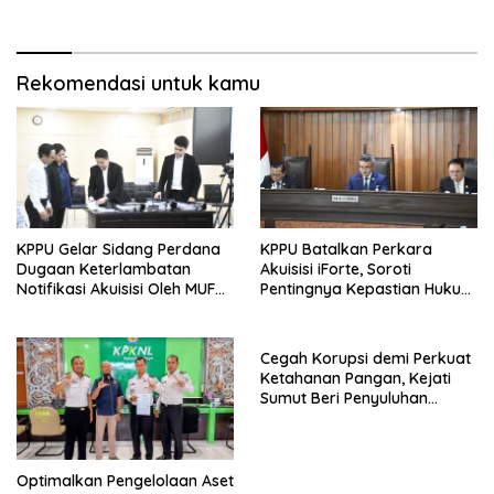
Tempat Hiburan
Bandara Soekarno-Hatta
Rekomendasi untuk kamu
KPPU Gelar Sidang Perdana
KPPU Batalkan Perkara
Dugaan Keterlambatan
Akuisisi iForte, Soroti
Notifikasi Akuisisi Oleh MUFG
Pentingnya Kepastian Hukum
BANK LTD
dalam Pengawasan Merger
Cegah Korupsi demi Perkuat
Ketahanan Pangan, Kejati
Sumut Beri Penyuluhan
Hukum kepada Dinas
Pertanian
Optimalkan Pengelolaan Aset