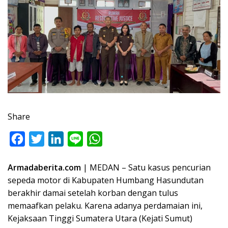
Share
F
T
L
L
W
a
w
i
i
h
Armadaberita.com
| MEDAN – Satu kasus pencurian
c
i
n
n
a
sepeda motor di Kabupaten Humbang Hasundutan
e
t
k
e
t
berakhir damai setelah korban dengan tulus
b
t
e
s
memaafkan pelaku. Karena adanya perdamaian ini,
o
e
d
A
Kejaksaan Tinggi Sumatera Utara (Kejati Sumut)