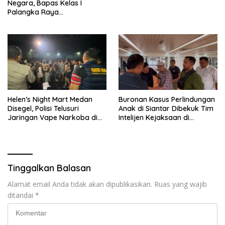
Negara, Bapas Kelas I
Palangka Raya
Melaksanakan Penjualan
BMN Malalui KPKNL Palangka
Raya
Helen’s Night Mart Medan
Buronan Kasus Perlindungan
Disegel, Polisi Telusuri
Anak di Siantar Dibekuk Tim
Jaringan Vape Narkoba di
Intelijen Kejaksaan di
Tempat Hiburan
Bandara Soekarno-Hatta
Tinggalkan Balasan
Alamat email Anda tidak akan dipublikasikan.
Ruas yang wajib
ditandai
*