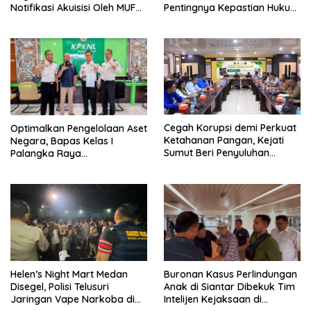
Notifikasi Akuisisi Oleh MUFG
Pentingnya Kepastian Hukum
BANK LTD
dalam Pengawasan Merger
Cegah Korupsi demi Perkuat
Optimalkan Pengelolaan Aset
Ketahanan Pangan, Kejati
Negara, Bapas Kelas I
Sumut Beri Penyuluhan
Palangka Raya
Hukum kepada Dinas
Melaksanakan Penjualan
Pertanian
BMN Malalui KPKNL Palangka
Raya
Helen’s Night Mart Medan
Buronan Kasus Perlindungan
Disegel, Polisi Telusuri
Anak di Siantar Dibekuk Tim
Jaringan Vape Narkoba di
Intelijen Kejaksaan di