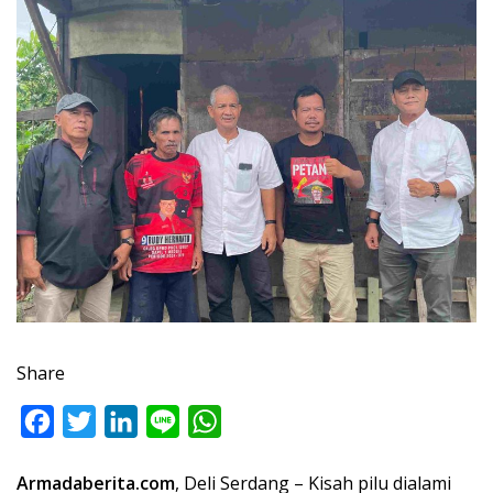
Share
F
T
L
L
W
a
w
i
i
h
Armadaberita.com
, Deli Serdang – Kisah pilu dialami
c
i
n
n
a