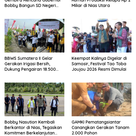
Gembira Rencana Gubernur
Rumah Produksi Kelapa Rp 2
Bobby Bangun SD Negeri
Miliar di Nias Utara
Lasara di Nias Utara
BBWS Sumatera II Gelar
Keempat Kalinya Digelar di
Gerakan Irigasi Bersih,
Samosir, Festival Tao Toba
Dukung Pengairan 18.500
Joujou 2026 Resmi Dimulai
Hektare Lahan di Sei Ular
Bobby Nasution Kembali
GAMKI Pematangsiantar
Berkantor di Nias, Tegaskan
Canangkan Gerakan Tanam
Komitmen Berkelanjutan
2.000 Pohon