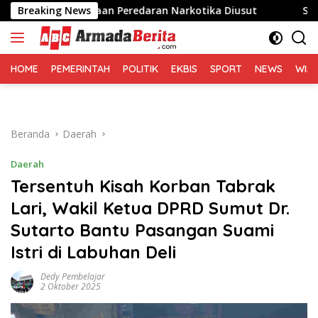
Langsung
 Dugaan Peredaran Narkotika Diusut
Breaking News
Sofyan Tan: Sen
ke
konten
HOME
PEMERINTAH
POLITIK
EKBIS
SPORT
NEWS
WIS
Beranda
Daerah
Daerah
Tersentuh Kisah Korban Tabrak
Lari, Wakil Ketua DPRD Sumut Dr.
Sutarto Bantu Pasangan Suami
Istri di Labuhan Deli
Dedy Pembelajar
2 Oktober 2025