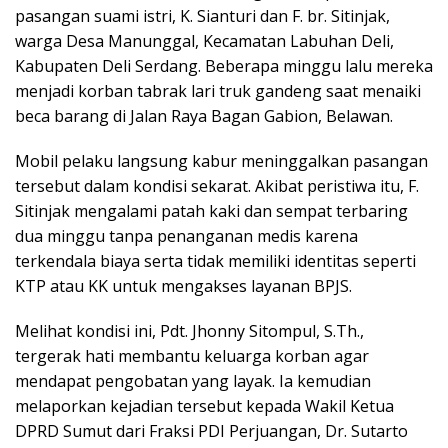
pasangan suami istri, K. Sianturi dan F. br. Sitinjak,
e
t
k
e
t
warga Desa Manunggal, Kecamatan Labuhan Deli,
b
t
e
s
Kabupaten Deli Serdang. Beberapa minggu lalu mereka
o
e
d
A
menjadi korban tabrak lari truk gandeng saat menaiki
o
r
I
p
beca barang di Jalan Raya Bagan Gabion, Belawan.
k
n
p
Mobil pelaku langsung kabur meninggalkan pasangan
tersebut dalam kondisi sekarat. Akibat peristiwa itu, F.
Sitinjak mengalami patah kaki dan sempat terbaring
dua minggu tanpa penanganan medis karena
terkendala biaya serta tidak memiliki identitas seperti
KTP atau KK untuk mengakses layanan BPJS.
Melihat kondisi ini, Pdt. Jhonny Sitompul, S.Th.,
tergerak hati membantu keluarga korban agar
mendapat pengobatan yang layak. Ia kemudian
melaporkan kejadian tersebut kepada Wakil Ketua
DPRD Sumut dari Fraksi PDI Perjuangan, Dr. Sutarto