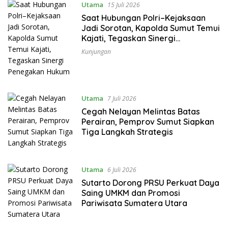
Utama
15 Juli 2026
Saat Hubungan Polri–Kejaksaan
Jadi Sorotan, Kapolda Sumut Temui
Kajati, Tegaskan Sinergi
Penegakan Hukum
Kunjungan
Utama
7 Juli 2026
Cegah Nelayan Melintas Batas
Perairan, Pemprov Sumut Siapkan
Tiga Langkah Strategis
Utama
6 Juli 2026
Sutarto Dorong PRSU Perkuat Daya
Saing UMKM dan Promosi
Pariwisata Sumatera Utara