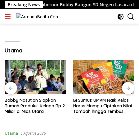
Langsung
Rencana Gubernur Bobby Bangun SD Negeri Lasara di Nias Uta
Breaking News
ke
konten
Utama
Bobby Nasution Siapkan
BI Sumut: UMKM Naik Kelas
Rumah Produksi Kelapa Rp 2
Harus Mampu Ciptakan Nilai
Miliar di Nias Utara
Tambah hingga Tembus
Pasar Ekspor
Utama
6 Agustus 2026