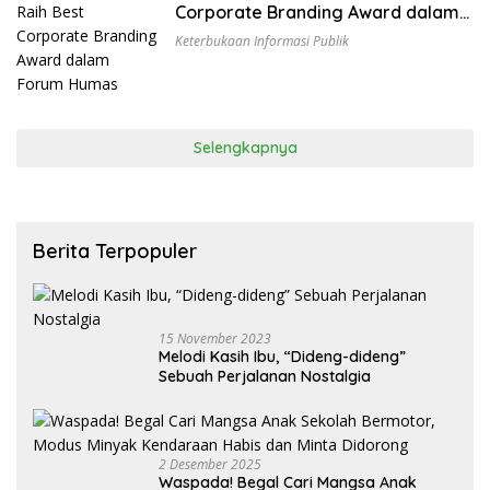
Corporate Branding Award dalam
Forum Humas
Keterbukaan Informasi Publik
Selengkapnya
Berita Terpopuler
15 November 2023
Melodi Kasih Ibu, “Dideng-dideng”
Sebuah Perjalanan Nostalgia
2 Desember 2025
Waspada! Begal Cari Mangsa Anak