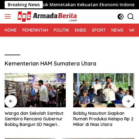
Langsung
26 Penting untuk Memetakan Kekuatan Ekonomi Indonesia
Breaking News
ke
konten
HOME
PEMERINTAH
POLITIK
EKBIS
SPORT
NEWS
WIS
Kementerian HAM Sumatera Utara
Warga dan Sekolah Sambut
Bobby Nasution Siapkan
Gembira Rencana Gubernur
Rumah Produksi Kelapa Rp 2
Bobby Bangun SD Negeri
Miliar di Nias Utara
Lasara di Nias Utara