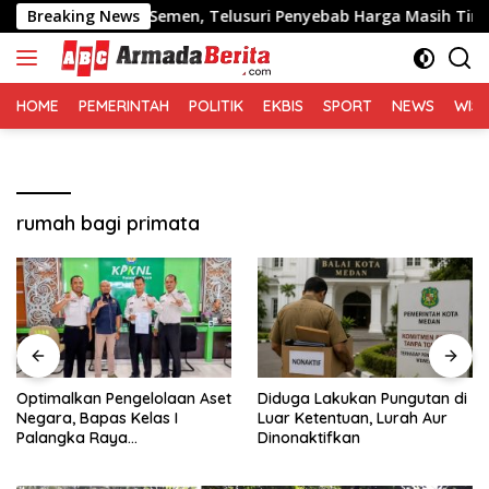
Langsung
Distribusi Semen, Telusuri Penyebab Harga Masih Tinggi
Breaking News
ke
konten
HOME
PEMERINTAH
POLITIK
EKBIS
SPORT
NEWS
WIS
rumah bagi primata
Optimalkan Pengelolaan Aset
Diduga Lakukan Pungutan di
Negara, Bapas Kelas I
Luar Ketentuan, Lurah Aur
Palangka Raya
Dinonaktifkan
Melaksanakan Penjualan
BMN Malalui KPKNL Palangka