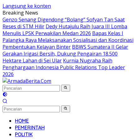
Langsung ke konten
Breaking News
Genzo Senang Digendong “Bolang” Sofyan Tan Saat
Reses di STM Hilir
Dedy Hutajulu Raih Juara III Lomba
Menulis LPSK Perwakilan Medan 2026
Bapas Kelas I
Palangka Raya Melaksanakan Sosialisasi dan Koordinasi
Pembentukan Kelayan Binter
BBWS Sumatera II Gelar
Gerakan Irigasi Bersih, Dukung Pengairan 18.500
Hektare Lahan di Sei Ular
Kurnia Nugraha Raih
Penghargaan Indonesia Public Relations Top Leader
2026
HOME
PEMERINTAH
POLITIK