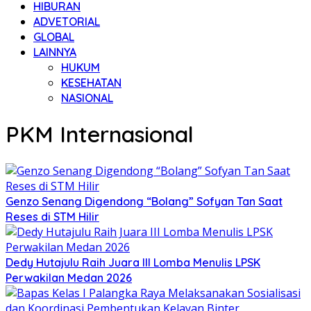
HIBURAN
ADVETORIAL
GLOBAL
LAINNYA
HUKUM
KESEHATAN
NASIONAL
PKM Internasional
Genzo Senang Digendong “Bolang” Sofyan Tan Saat
Reses di STM Hilir
Dedy Hutajulu Raih Juara III Lomba Menulis LPSK
Perwakilan Medan 2026