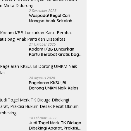
ir, Festival Tao Toba
Sofyan Tan: Budaya Tidak
C
u 2026 Resmi Dimulai
Mengenal Pagar
2 Desember 2025
Waspada! Begal Cari
Mangsa Anak Sekolah
Bermotor, Modus Minyak
Kendaraan Habis dan
Minta Didorong
21 Oktober 2025
Kodam I/BB Luncurkan
Kartu Berobat Gratis bagi
Anak Panti dan Disabilitas
28 Agustus 2020
Pagelaran KKSU, BI
Dorong UMKM Naik Kelas
18 Februari 2022
Judi Togel Merk TK Diduga
Dibekingi Aparat, Praktisi