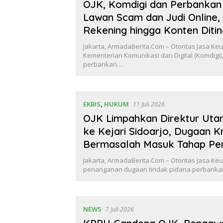
OJK, Komdigi dan Perbankan
Lawan Scam dan Judi Online,
Rekening hingga Konten Diti
Jakarta, ArmadaBerita.Com – Otoritas Jasa Keu
Kementerian Komunikasi dan Digital (Komdigi), 
perbankan…
EKBIS
,
HUKUM
11 Juli 2026
OJK Limpahkan Direktur Ut
ke Kejari Sidoarjo, Dugaan K
Bermasalah Masuk Tahap Pe
Jakarta, ArmadaBerita.Com – Otoritas Jasa K
penanganan dugaan tindak pidana perbanka
NEWS
7 Juli 2026