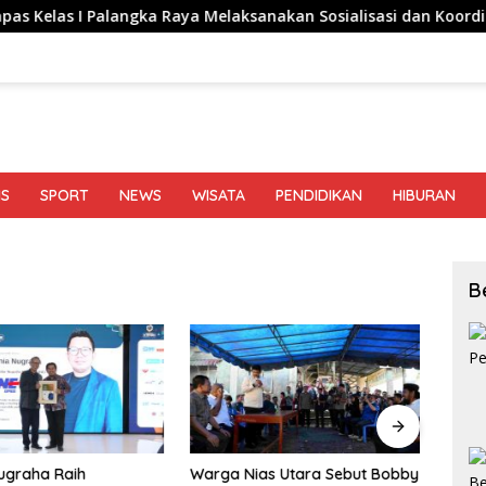
Palangka Raya Melaksanakan Sosialisasi dan Koordinasi Pembent
IS
SPORT
NEWS
WISATA
PENDIDIKAN
HIBURAN
B
ugraha Raih
Warga Nias Utara Sebut Bobby
Keemp