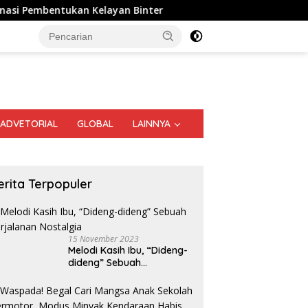
ukan Kelayan Binter
BBWS Sumatera II Gelar Gerakan Ir
ADVETORIAL
GLOBAL
LAINNYA
erita Terpopuler
15 November 2023
Melodi Kasih Ibu, “Dideng-
dideng” Sebuah
Perjalanan Nostalgia
S
M
at Kalinya Digelar di
Bedah Buku Tionghoa Medan,
S