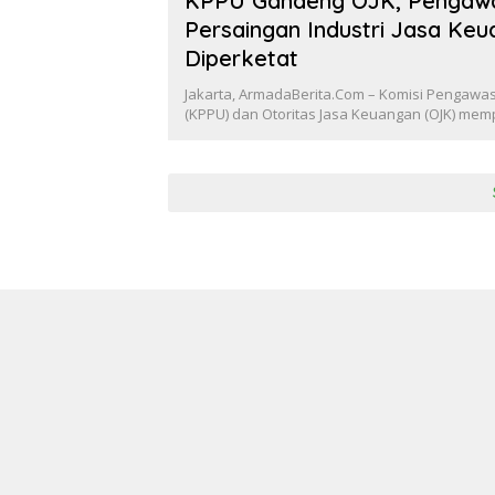
KPPU Gandeng OJK, Pengaw
Persaingan Industri Jasa Ke
Diperketat
Jakarta, ArmadaBerita.Com – Komisi Pengawa
(KPPU) dan Otoritas Jasa Keuangan (OJK) mem