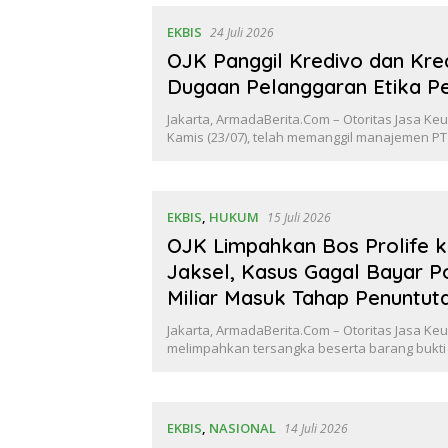
EKBIS
24 Juli 2026
OJK Panggil Kredivo dan Kred
Dugaan Pelanggaran Etika P
Jakarta, ArmadaBerita.Com – Otoritas Jasa Ke
Kamis (23/07), telah memanggil manajemen P
EKBIS
,
HUKUM
15 Juli 2026
OJK Limpahkan Bos Prolife k
Jaksel, Kasus Gagal Bayar Po
Miliar Masuk Tahap Penuntut
Jakarta, ArmadaBerita.Com – Otoritas Jasa Ke
melimpahkan tersangka beserta barang bukti 
EKBIS
,
NASIONAL
14 Juli 2026