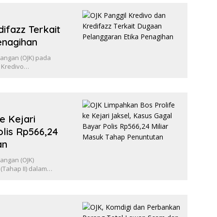
ifazz Terkait
enagihan
uangan (OJK) pada
T Kredivo…
e Kejari
lis Rp566,24
an
uangan (OJK)
(Tahap II) dalam…