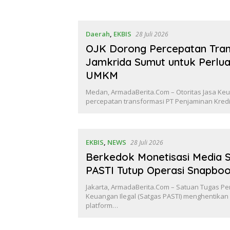
Daerah
,
EKBIS
28 Juli 2026
OJK Dorong Percepatan Tran
Jamkrida Sumut untuk Perlua
UMKM
Medan, ArmadaBerita.Com – Otoritas Jasa Ke
percepatan transformasi PT Penjaminan Kredi
EKBIS
,
NEWS
28 Juli 2026
Berkedok Monetisasi Media S
PASTI Tutup Operasi Snapboo
Jakarta, ArmadaBerita.Com – Satuan Tugas Pe
Keuangan Ilegal (Satgas PASTI) menghentikan
platform…