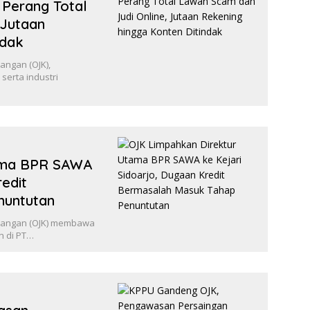
 Perang Total
 Jutaan
ndak
angan (OJK),
serta industri
ama BPR SAWA
redit
nuntutan
euangan (OJK) membawa
n di PT…