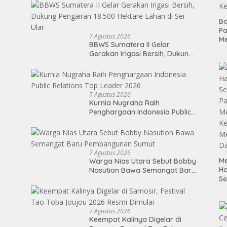
Kelayan Binter
Ba
P
7 Agustus 2026
M
BBWS Sumatera II Gelar
So
Gerakan Irigasi Bersih, Dukung
Ko
Pengairan 18.500 Hektare
P
Lahan di Sei Ular
Ke
7 Agustus 2026
Kurnia Nugraha Raih
Penghargaan Indonesia Public
Relations Top Leader 2026
7 Agustus 2026
Me
Warga Nias Utara Sebut Bobby
H
Nasution Bawa Semangat Baru
S
Pembangunan Sumut
P
M
K
7 Agustus 2026
Me
Keempat Kalinya Digelar di
D