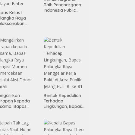
Raih Penghargaan
Indonesia Public
pas Kelas I
Relations Top
alangka Raya
Leader 2026
elaksanakan
sialisasi dan
ordinasi
embentukan
layan Binter
ngalirkan
Bentuk Kepedulian
arapan kepada
Terhadap
esama, Bapas
Lingkungan, Bapas
alangka Raya
Palangka Raya
engisi Momen
Menggelar Kerja
emerdekaan
Bakti di Area Publik
lalui Aksi Donor
Jelang HUT RI ke-81
arah