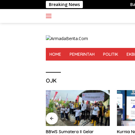
Langsung
Breaking News
Bapas Kelas I 
ke
konten
HOME
PEMERINTAH
POLITIK
EKB
OJK
 I Palangka Raya
BBWS Sumatera II Gelar
Kurnia N