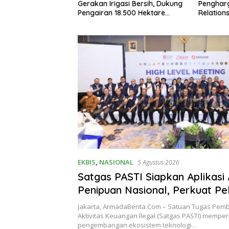
n Sosialisasi dan
Gerakan Irigasi Bersih, Dukung
Pengharg
 Pembentukan
Pengairan 18.500 Hektare
Relation
er
Lahan di Sei Ular
EKBIS
,
NASIONAL
5 Agustus 2026
Satgas PASTI Siapkan Aplikasi 
Penipuan Nasional, Perkuat P
Dana Korban Scam
Jakarta, ArmadaBerita.Com – Satuan Tugas Pem
Aktivitas Keuangan Ilegal (Satgas PASTI) mempe
pengembangan ekosistem teknologi…