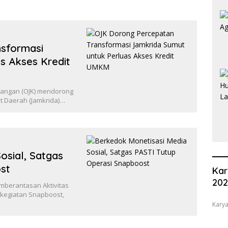
sformasi
s Akses Kredit
uangan (OJK) mendorong
t Daerah (Jamkrida)…
osial, Satgas
st
Kar
20
mberantasan Aktivitas
 kegiatan Snapboost,
Karya