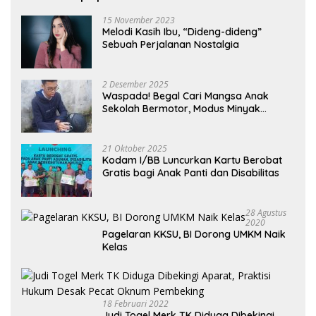
15 November 2023
Melodi Kasih Ibu, “Dideng-dideng”
Sebuah Perjalanan Nostalgia
2 Desember 2025
Waspada! Begal Cari Mangsa Anak
Sekolah Bermotor, Modus Minyak
Kendaraan Habis dan Minta Didorong
21 Oktober 2025
Kodam I/BB Luncurkan Kartu Berobat
Gratis bagi Anak Panti dan Disabilitas
28 Agustus
2020
Pagelaran KKSU, BI Dorong UMKM Naik
Kelas
18 Februari 2022
Judi Togel Merk TK Diduga Dibekingi