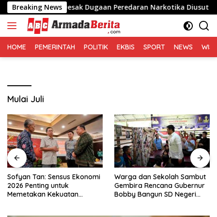
Langsung
 di Medan, Desak Dugaan Peredaran Narkotika Diusut
Breaking News
ke
konten
HOME
PEMERINTAH
POLITIK
EKBIS
SPORT
NEWS
WIS
Mulai Juli
Sofyan Tan: Sensus Ekonomi
Warga dan Sekolah Sambut
2026 Penting untuk
Gembira Rencana Gubernur
Memetakan Kekuatan
Bobby Bangun SD Negeri
Ekonomi Indonesia
Lasara di Nias Utara