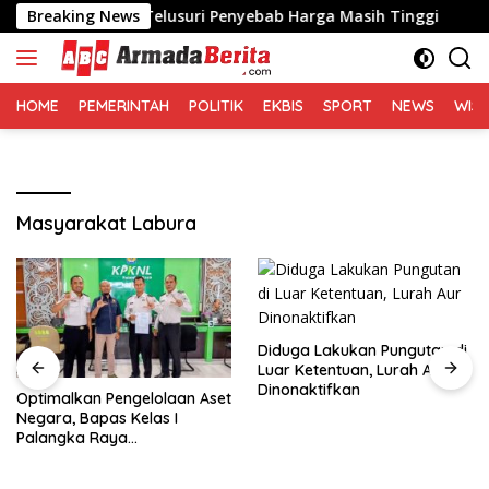
Langsung
 Semen, Telusuri Penyebab Harga Masih Tinggi
Breaking News
Optimal
ke
konten
HOME
PEMERINTAH
POLITIK
EKBIS
SPORT
NEWS
WIS
Masyarakat Labura
Diduga Lakukan Pungutan di
Luar Ketentuan, Lurah Aur
Dinonaktifkan
Optimalkan Pengelolaan Aset
Negara, Bapas Kelas I
Palangka Raya
Melaksanakan Penjualan
BMN Malalui KPKNL Palangka