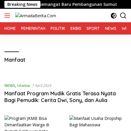
Langsung
Nasution Bawa Semangat Baru Pembangunan Sumut
Breaking News
Kee
ke
konten
HOME
PEMERINTAH
POLITIK
EKBIS
SPORT
NEWS
WIS
Manfaat
NEWS
,
Utama
7 April 2024
Manfaat Program Mudik Gratis Terasa Nyata
Bagi Pemudik: Cerita Dwi, Sony, dan Aulia