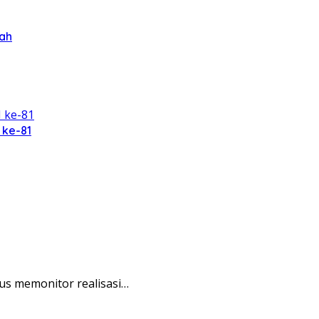
ah
 ke-81
us memonitor realisasi…