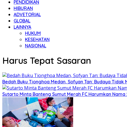
PENDIDIKAN
HIBURAN
ADVETORIAL
GLOBAL
LAINNYA
HUKUM
KESEHATAN
NASIONAL
Harus Tepat Sasaran
Bedah Buku Tionghoa Medan, Sofyan Tan: Budaya Tidak
Sutarto Minta Banteng Sumut Merah FC Harumkan Nama 