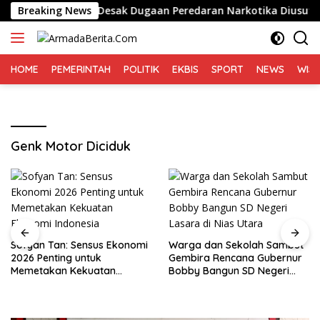
Langsung
o di Medan, Desak Dugaan Peredaran Narkotika Diusut
Breaking News
ke
konten
HOME
PEMERINTAH
POLITIK
EKBIS
SPORT
NEWS
WIS
Genk Motor Diciduk
Sofyan Tan: Sensus Ekonomi
Warga dan Sekolah Sambut
2026 Penting untuk
Gembira Rencana Gubernur
Memetakan Kekuatan
Bobby Bangun SD Negeri
Ekonomi Indonesia
Lasara di Nias Utara