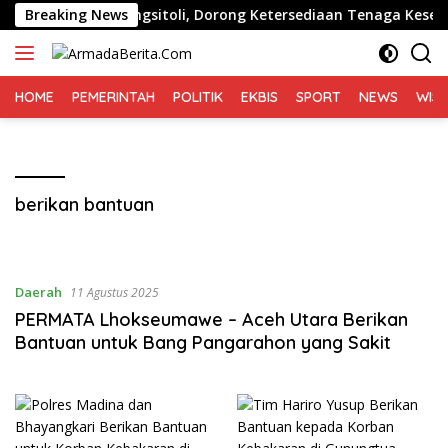
Langsung
tekkes Gunungsitoli, Dorong Ketersediaan Tenaga Kesehatan d
Breaking News
ke
konten
HOME
PEMERINTAH
POLITIK
EKBIS
SPORT
NEWS
WIS
berikan bantuan
Daerah
11 Agustus 2025
PERMATA Lhokseumawe – Aceh Utara Berikan
Bantuan untuk Bang Pangarahon yang Sakit