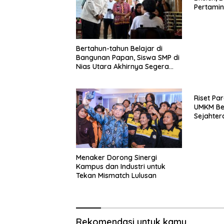
Pertami
Aplikasi
Bertahun-tahun Belajar di
Bangunan Papan, Siswa SMP di
Nias Utara Akhirnya Segera
Nikmati Sekolah Permanen
Riset Pa
UMKM Be
Sejahter
Persoala
Perlindu
Menggan
Menaker Dorong Sinergi
Kampus dan Industri untuk
Tekan Mismatch Lulusan
Rekomendasi untuk kamu