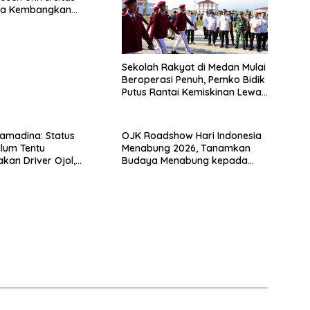
na Kembangkan
 Netrash
Sekolah Rakyat di Medan Mulai
Beroperasi Penuh, Pemko Bidik
Putus Rantai Kemiskinan Lewat
Pendidikan Berkualitas
ramadina: Status
OJK Roadshow Hari Indonesia
lum Tentu
Menabung 2026, Tanamkan
akan Driver Ojol,
Budaya Menabung kepada
n Algoritma hingga
Pelajar Sumut
ngan Sosial Masih
jal