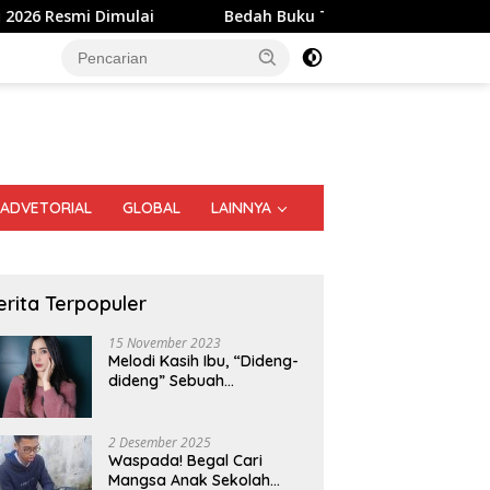
Bedah Buku Tionghoa Medan, Sofyan Tan: Budaya Tida
ADVETORIAL
GLOBAL
LAINNYA
erita Terpopuler
15 November 2023
Melodi Kasih Ibu, “Dideng-
dideng” Sebuah
Perjalanan Nostalgia
2 Desember 2025
Waspada! Begal Cari
Mangsa Anak Sekolah