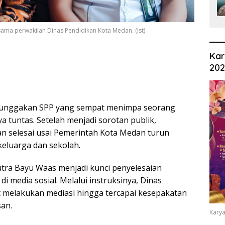
ama perwakilan Dinas Pendidikan Kota Medan. (Ist)
Kar
20
tunggakan SPP yang sempat menimpa seorang
 tuntas. Setelah menjadi sorotan publik,
kan selesai usai Pemerintah Kota Medan turun
eluarga dan sekolah.
Putra Bayu Waas menjadi kunci penyelesaian
i media sosial. Melalui instruksinya, Dinas
 melakukan mediasi hingga tercapai kesepakatan
san.
Karya