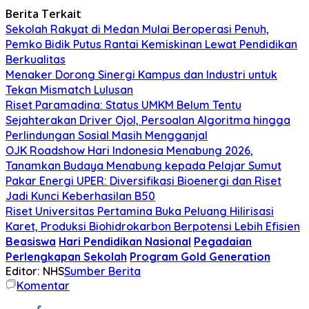
Berita Terkait
Sekolah Rakyat di Medan Mulai Beroperasi Penuh,
Pemko Bidik Putus Rantai Kemiskinan Lewat Pendidikan
Berkualitas
Menaker Dorong Sinergi Kampus dan Industri untuk
Tekan Mismatch Lulusan
Riset Paramadina: Status UMKM Belum Tentu
Sejahterakan Driver Ojol, Persoalan Algoritma hingga
Perlindungan Sosial Masih Mengganjal
OJK Roadshow Hari Indonesia Menabung 2026,
Tanamkan Budaya Menabung kepada Pelajar Sumut
Pakar Energi UPER: Diversifikasi Bioenergi dan Riset
Jadi Kunci Keberhasilan B50
Riset Universitas Pertamina Buka Peluang Hilirisasi
Karet, Produksi Biohidrokarbon Berpotensi Lebih Efisien
Beasiswa
Hari Pendidikan Nasional
Pegadaian
Perlengkapan Sekolah
Program Gold Generation
Editor: NHS
Sumber Berita
Komentar