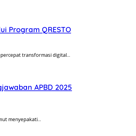
alui Program QRESTO
ercepat transformasi digital…
gjawaban APBD 2025
mut menyepakati…