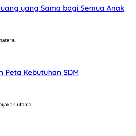
n Ruang yang Sama bagi Semua Anak
umatera…
an Peta Kebutuhan SDM
 pijakan utama…