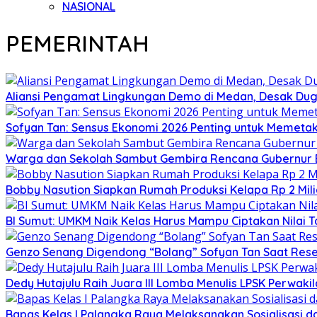
NASIONAL
PEMERINTAH
Aliansi Pengamat Lingkungan Demo di Medan, Desak Dug
Sofyan Tan: Sensus Ekonomi 2026 Penting untuk Memeta
Warga dan Sekolah Sambut Gembira Rencana Gubernur B
Bobby Nasution Siapkan Rumah Produksi Kelapa Rp 2 Milia
BI Sumut: UMKM Naik Kelas Harus Mampu Ciptakan Nilai
Genzo Senang Digendong “Bolang” Sofyan Tan Saat Reses
Dedy Hutajulu Raih Juara III Lomba Menulis LPSK Perwak
Bapas Kelas I Palangka Raya Melaksanakan Sosialisasi d