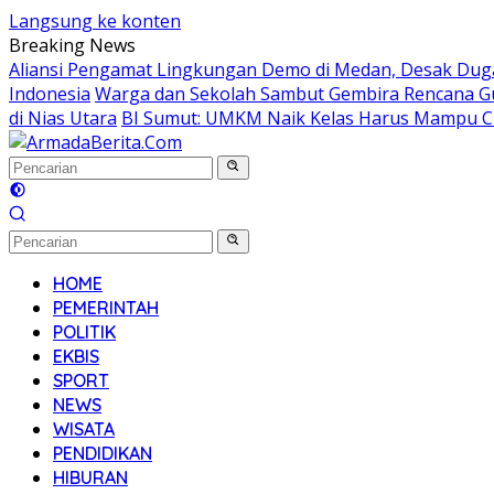
Langsung ke konten
Breaking News
Aliansi Pengamat Lingkungan Demo di Medan, Desak Dug
Indonesia
Warga dan Sekolah Sambut Gembira Rencana Gu
di Nias Utara
BI Sumut: UMKM Naik Kelas Harus Mampu Ci
HOME
PEMERINTAH
POLITIK
EKBIS
SPORT
NEWS
WISATA
PENDIDIKAN
HIBURAN