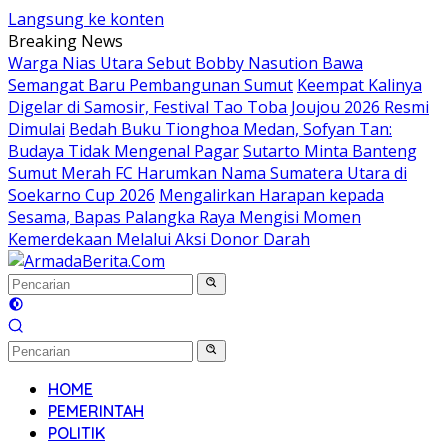
Langsung ke konten
Breaking News
Warga Nias Utara Sebut Bobby Nasution Bawa
Semangat Baru Pembangunan Sumut
Keempat Kalinya
Digelar di Samosir, Festival Tao Toba Joujou 2026 Resmi
Dimulai
Bedah Buku Tionghoa Medan, Sofyan Tan:
Budaya Tidak Mengenal Pagar
Sutarto Minta Banteng
Sumut Merah FC Harumkan Nama Sumatera Utara di
Soekarno Cup 2026
Mengalirkan Harapan kepada
Sesama, Bapas Palangka Raya Mengisi Momen
Kemerdekaan Melalui Aksi Donor Darah
HOME
PEMERINTAH
POLITIK