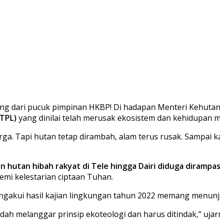
g dari pucuk pimpinan HKBP! Di hadapan Menteri Kehutana
(TPL)
yang dinilai telah merusak ekosistem dan kehidupan m
a. Tapi hutan tetap dirambah, alam terus rusak. Sampai ka
n hutan hibah rakyat di Tele hingga Dairi diduga diramp
emi kelestarian ciptaan Tuhan.
mengakui hasil kajian lingkungan tahun 2022 memang menunj
dah melanggar prinsip ekoteologi dan harus ditindak,” ujar