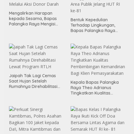
Mengalirkan Harapan
kepada Sesama, Bapas
Bentuk Kepedulian
Palangka Raya Mengisi
Terhadap Lingkungan,
Momen Kemerdekaan
Bapas Palangka Raya
Melalui Aksi Donor Darah
Menggelar Kerja Bakti di
Area Publik Jelang HUT RI
ke-81
Jaipah Tak Lagi Cemas
Saat Hujan Setelah
Kepala Bapas Palangka
Rumahnya Direhabilitasi
Raya Theo Adrianus
Lewat Program RTLH
Tingkatkan Kualitas
Pembimbingan
Kemandirian Bagi Klien
Pemasyarakatan