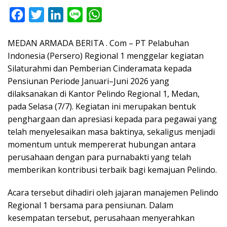
F
T
L
L
W
a
w
i
i
h
MEDAN ARMADA BERITA . Com – PT Pelabuhan
c
i
n
n
a
Indonesia (Persero) Regional 1 menggelar kegiatan
e
t
k
e
t
Silaturahmi dan Pemberian Cinderamata kepada
b
t
e
s
Pensiunan Periode Januari–Juni 2026 yang
o
e
d
A
dilaksanakan di Kantor Pelindo Regional 1, Medan,
o
r
I
p
pada Selasa (7/7). Kegiatan ini merupakan bentuk
penghargaan dan apresiasi kepada para pegawai yang
k
n
p
telah menyelesaikan masa baktinya, sekaligus menjadi
momentum untuk mempererat hubungan antara
perusahaan dengan para purnabakti yang telah
memberikan kontribusi terbaik bagi kemajuan Pelindo.
Acara tersebut dihadiri oleh jajaran manajemen Pelindo
Regional 1 bersama para pensiunan. Dalam
kesempatan tersebut, perusahaan menyerahkan