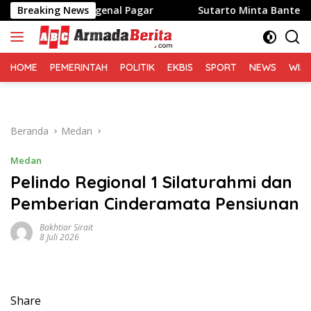
Langsung
Tidak Mengenal Pagar
Breaking News
Sutarto Minta Banteng Sumut 
ke
konten
HOME
PEMERINTAH
POLITIK
EKBIS
SPORT
NEWS
WIS
Beranda
Medan
Medan
Pelindo Regional 1 Silaturahmi dan
Pemberian Cinderamata Pensiunan
Bakhtiar Sirait
8 Juli 2026
Share