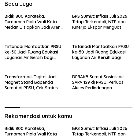
Baca Juga
Bidik 800 Karateka,
BPS Sumut: Inflasi Juli 2026
Turnamen Piala Wali Kota
Tetap Terkendali, NTP dan
Medan Disiapkan Jadi Arena
Kinerja Ekspor Menguat
Seleksi Atlet Masa Depan
Tirtanadi Manfaatkan PRSU
Tirtanadi Manfaatkan PRSU
ke-50 Jadi Ruang Edukasi
ke-50 Jadi Ruang Edukasi
Layanan Air Bersih bagi
Layanan Air Bersih bagi
Masyarakat
Masyarakat
Transformasi Digital Jadi
DP3AKB Sumut Sosialisasi
Magnet Stand Bapenda
SAPA 129 di PRSU, Perluas
Sumut di PRSU, Cek Status
Akses Perlindungan
Pajak Kendaraan Kini
Perempuan dan Anak
Hitungan Detik
Rekomendasi untuk kamu
Bidik 800 Karateka,
BPS Sumut: Inflasi Juli 2026
Turnamen Piala Wali Kota
Tetap Terkendali, NTP dan