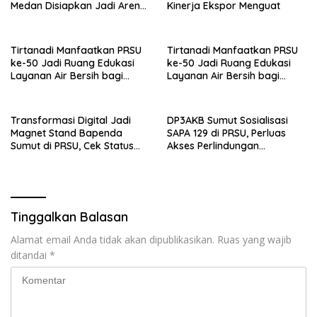
Medan Disiapkan Jadi Arena
Kinerja Ekspor Menguat
Seleksi Atlet Masa Depan
Tirtanadi Manfaatkan PRSU
Tirtanadi Manfaatkan PRSU
ke-50 Jadi Ruang Edukasi
ke-50 Jadi Ruang Edukasi
Layanan Air Bersih bagi
Layanan Air Bersih bagi
Masyarakat
Masyarakat
Transformasi Digital Jadi
DP3AKB Sumut Sosialisasi
Magnet Stand Bapenda
SAPA 129 di PRSU, Perluas
Sumut di PRSU, Cek Status
Akses Perlindungan
Pajak Kendaraan Kini
Perempuan dan Anak
Hitungan Detik
Tinggalkan Balasan
Alamat email Anda tidak akan dipublikasikan.
Ruas yang wajib
ditandai
*