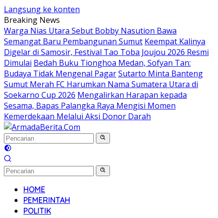
Langsung ke konten
Breaking News
Warga Nias Utara Sebut Bobby Nasution Bawa
Semangat Baru Pembangunan Sumut
Keempat Kalinya
Digelar di Samosir, Festival Tao Toba Joujou 2026 Resmi
Dimulai
Bedah Buku Tionghoa Medan, Sofyan Tan:
Budaya Tidak Mengenal Pagar
Sutarto Minta Banteng
Sumut Merah FC Harumkan Nama Sumatera Utara di
Soekarno Cup 2026
Mengalirkan Harapan kepada
Sesama, Bapas Palangka Raya Mengisi Momen
Kemerdekaan Melalui Aksi Donor Darah
HOME
PEMERINTAH
POLITIK