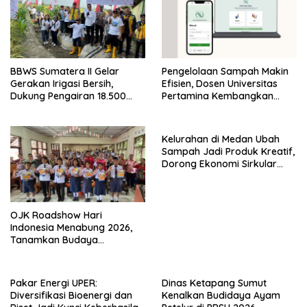
BBWS Sumatera II Gelar
Pengelolaan Sampah Makin
Gerakan Irigasi Bersih,
Efisien, Dosen Universitas
Dukung Pengairan 18.500
Pertamina Kembangkan
Hektare Lahan di Sei Ular
Aplikasi Netrash
Kelurahan di Medan Ubah
Sampah Jadi Produk Kreatif,
Dorong Ekonomi Sirkular
Berbasis Warga
OJK Roadshow Hari
Indonesia Menabung 2026,
Tanamkan Budaya
Menabung kepada Pelajar
Sumut
Pakar Energi UPER:
Dinas Ketapang Sumut
Diversifikasi Bioenergi dan
Kenalkan Budidaya Ayam