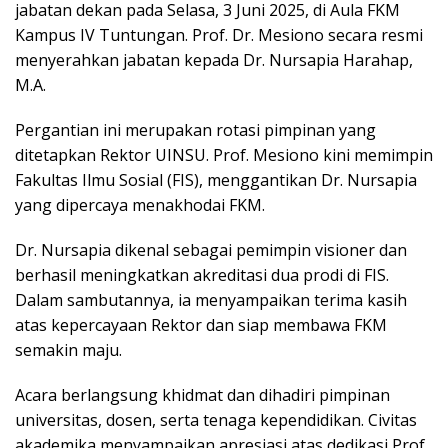
jabatan dekan pada Selasa, 3 Juni 2025, di Aula FKM
b
t
e
s
Kampus IV Tuntungan. Prof. Dr. Mesiono secara resmi
o
e
d
A
menyerahkan jabatan kepada Dr. Nursapia Harahap,
o
r
I
p
M.A.
k
n
p
Pergantian ini merupakan rotasi pimpinan yang
ditetapkan Rektor UINSU. Prof. Mesiono kini memimpin
Fakultas Ilmu Sosial (FIS), menggantikan Dr. Nursapia
yang dipercaya menakhodai FKM.
Dr. Nursapia dikenal sebagai pemimpin visioner dan
berhasil meningkatkan akreditasi dua prodi di FIS.
Dalam sambutannya, ia menyampaikan terima kasih
atas kepercayaan Rektor dan siap membawa FKM
semakin maju.
Acara berlangsung khidmat dan dihadiri pimpinan
universitas, dosen, serta tenaga kependidikan. Civitas
akademika menyampaikan apresiasi atas dedikasi Prof.