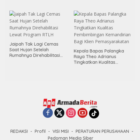
Melalui Aksi Donor Darah
Menggelar Kerja Bakti di
Area Publik Jelang HUT RI
ke-81
Jaipah Tak Lagi Cemas
Saat Hujan Setelah
Kepala Bapas Palangka
Rumahnya Direhabilitasi
Raya Theo Adrianus
Lewat Program RTLH
Tingkatkan Kualitas
Pembimbingan
Kemandirian Bagi Klien
Pemasyarakatan
REDAKSI
Profil
VISI MISI
PERATURAN PERUSAHAAN
Pedoman Media Siber