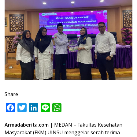
Share
F
T
L
L
W
a
w
i
i
h
Armadaberita.com |
MEDAN – Fakultas Kesehatan
c
i
n
n
a
Masyarakat (FKM) UINSU menggelar serah terima
e
t
k
e
t