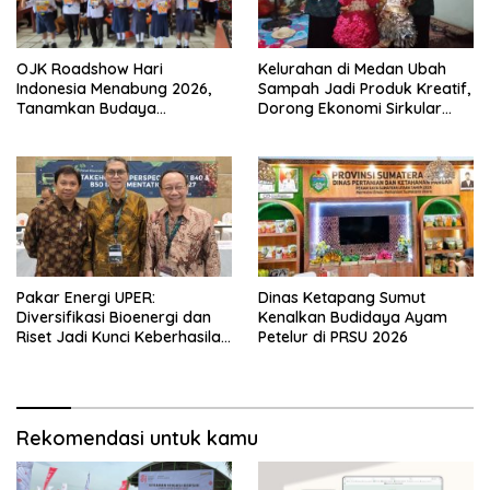
Kelurahan di Medan Ubah
OJK Roadshow Hari
Sampah Jadi Produk Kreatif,
Indonesia Menabung 2026,
Dorong Ekonomi Sirkular
Tanamkan Budaya
Berbasis Warga
Menabung kepada Pelajar
Sumut
Pakar Energi UPER:
Dinas Ketapang Sumut
Diversifikasi Bioenergi dan
Kenalkan Budidaya Ayam
Riset Jadi Kunci Keberhasilan
Petelur di PRSU 2026
B50
Rekomendasi untuk kamu