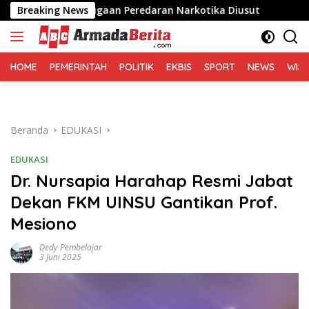
Langsung
Desak Dugaan Peredaran Narkotika Diusut
Breaking News
Sofyan Tan
ke
konten
HOME
PEMERINTAH
POLITIK
EKBIS
SPORT
NEWS
WIS
Beranda
EDUKASI
EDUKASI
Dr. Nursapia Harahap Resmi Jabat
Dekan FKM UINSU Gantikan Prof.
Mesiono
Dedy Pembelajar
3 Juni 2025