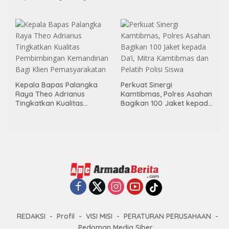
Menggelar Kerja Bakti di
Area Publik Jelang HUT RI
ke-81
Kepala Bapas Palangka
Perkuat Sinergi
Raya Theo Adrianus
Kamtibmas, Polres Asahan
Tingkatkan Kualitas
Bagikan 100 Jaket kepada
Pembimbingan
Da’i, Mitra Kamtibmas dan
Kemandirian Bagi Klien
Pelatih Polisi Siswa
Pemasyarakatan
REDAKSI
Profil
VISI MISI
PERATURAN PERUSAHAAN
Pedoman Media Siber