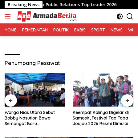
Langsung
an Indonesia Public Relations Top Leader 2026
Breaking News
Warga 
ke
konten
HOME
PEMERINTAH
POLITIK
EKBIS
SPORT
NEWS
WIS
Penumpang Pesawat
Warga Nias Utara Sebut
Keempat Kalinya Digelar di
Bobby Nasution Bawa
Samosir, Festival Tao Toba
Semangat Baru
Joujou 2026 Resmi Dimulai
Pembangunan Sumut