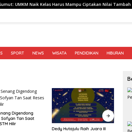
Naik Kelas Harus Mampu Ciptakan Nilai Tambah hingga Tembu
IS
SPORT
NEWS
WISATA
PENDIDIKAN
HIBURAN
B
BBWS 
Gerak
julu Raih Juara III
Bapas Kelas I Palangka Raya
Penga