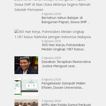
6 Agustus 2026
Bertahun-tahun Belajar di
Bangunan Papan, Siswa SMP di
Nias Utara Akhirnya Segera
Nikmati Sekolah Permanen
6 Agustus 2026
300 Hari Kerja, Polrestabes
Medan Ungkap 1.187 Kasus
Narkoba Jaringan Indonesia-
Malaysia
6 Agustus 2026
Desakan Terapkan Restorative
Justice Menguat usai
Perdamaian Kasus Anggota
DPRD Medan
6 Agustus 2026
Pengelolaan Sampah Makin
Efisien, Dosen Universitas
Pertamina Kembangkan
Aplikasi Netrash
5 Agustus 2026
KPPU dan Polda Sumut Perkuat