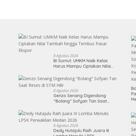
8 Agustus 2026
BI Sumut: UMKM Naik Kelas
Harus Mampu Ciptakan Nilai
Tambah hingga Tembus Pasar
Ekspor
Ba
8 Agustus 2026
P
Genzo Senang Digendong
M
“Bolang” Sofyan Tan Saat
So
Reses di STM Hilir
Ko
P
Ke
8 Agustus 2026
Dedy Hutajulu Raih Juara III
Lomba Menulis LPSK