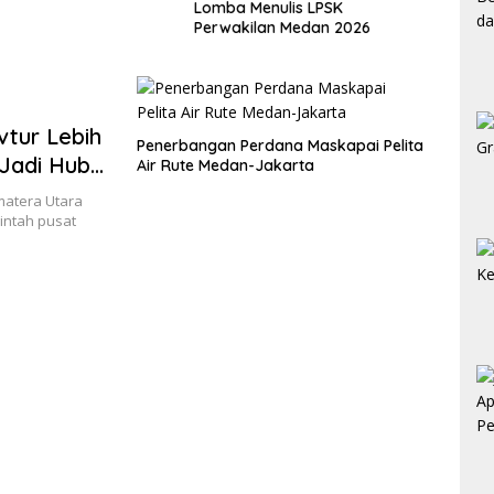
nulis LPSK
Melaksanakan Sosialisasi dan
Lahan
lan Medan 2026
Koordinasi Pembentukan
Kelayan Binter
vtur Lebih
Penerbangan Perdana Maskapai Pelita
 Jadi Hub
Air Rute Medan-Jakarta
matera Utara
intah pusat