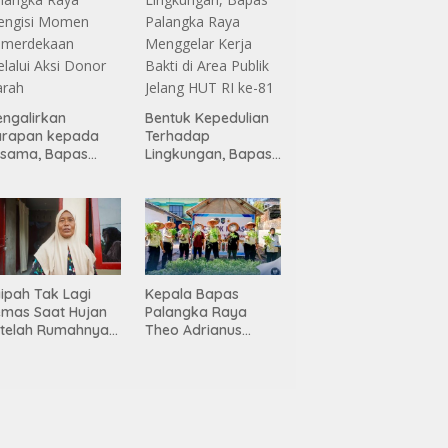
ngalirkan
Bentuk Kepedulian
arapan kepada
Terhadap
esama, Bapas
Lingkungan, Bapas
alangka Raya
Palangka Raya
engisi Momen
Menggelar Kerja
emerdekaan
Bakti di Area Publik
lalui Aksi Donor
Jelang HUT RI ke-81
arah
ipah Tak Lagi
Kepala Bapas
mas Saat Hujan
Palangka Raya
telah Rumahnya
Theo Adrianus
rehabilitasi Lewat
Tingkatkan Kualitas
rogram RTLH
Pembimbingan
Kemandirian Bagi
Klien
Pemasyarakatan