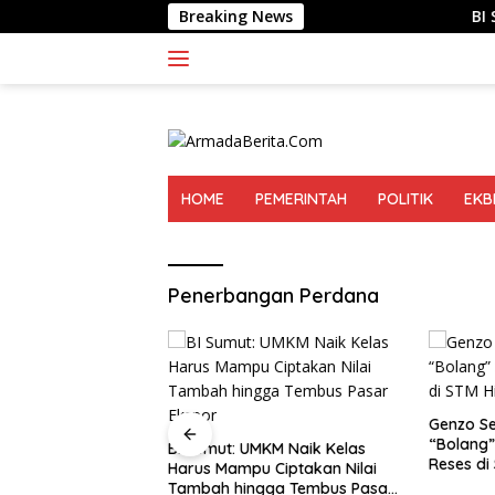
Langsung
Breaking News
BI Sumut: UMKM 
ke
konten
HOME
PEMERINTAH
POLITIK
EKB
Penerbangan Perdana
Genzo Senang Digendong
“Bolang” Sofyan Tan Saat
MKM Naik Kelas
Reses di STM Hilir
 Ciptakan Nilai
Dedy Huta
gga Tembus Pasar