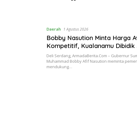
Lomba Me
Perwaki
Daerah
1 Agustus 2026
Bobby Nasution Minta Harga A
Kompetitif, Kualanamu Dibidik
Aviasi Indonesia Barat
Deli Serdang, ArmadaBerita.Com – Gubernur Su
Muhammad Bobby Afif Nasution meminta pemer
mendukung…