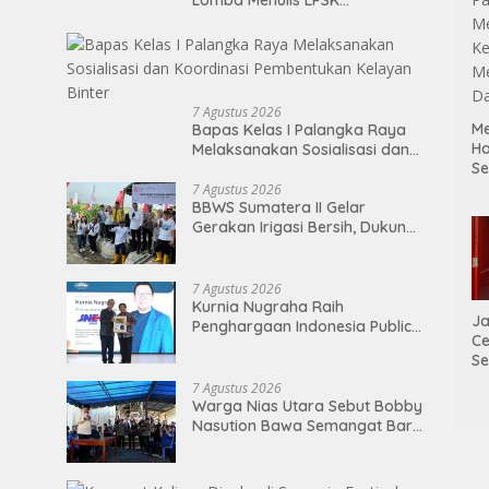
Perwakilan Medan 2026
7 Agustus 2026
Me
Bapas Kelas I Palangka Raya
H
Melaksanakan Sosialisasi dan
S
Koordinasi Pembentukan
P
Kelayan Binter
7 Agustus 2026
BBWS Sumatera II Gelar
M
Gerakan Irigasi Bersih, Dukung
K
Pengairan 18.500 Hektare
Me
Lahan di Sei Ular
D
7 Agustus 2026
Kurnia Nugraha Raih
Ja
Penghargaan Indonesia Public
Ce
Relations Top Leader 2026
Se
Di
7 Agustus 2026
P
Warga Nias Utara Sebut Bobby
Nasution Bawa Semangat Baru
Pembangunan Sumut