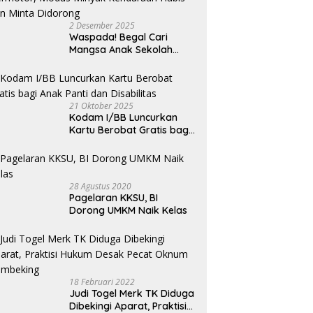
 di Sei Ular
2 Desember 2025
Waspada! Begal Cari
Mangsa Anak Sekolah
Bermotor, Modus Minyak
Kendaraan Habis dan
Minta Didorong
21 Oktober 2025
Kodam I/BB Luncurkan
Kartu Berobat Gratis bagi
Anak Panti dan Disabilitas
28 Agustus 2020
Pagelaran KKSU, BI
Dorong UMKM Naik Kelas
18 Februari 2022
Judi Togel Merk TK Diduga
Dibekingi Aparat, Praktisi