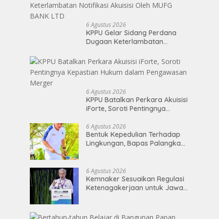
6 Agustus 2026
KPPU Gelar Sidang Perdana
Dugaan Keterlambatan
Notifikasi Akuisisi Oleh MUFG
BANK LTD
6 Agustus 2026
KPPU Batalkan Perkara Akuisisi
iForte, Soroti Pentingnya
Kepastian Hukum dalam
Pengawasan Merger
6 Agustus 2026
Bentuk Kepedulian Terhadap
Lingkungan, Bapas Palangka
Raya Menggelar Kerja Bakti di
Area Publik Jelang HUT RI ke-81
6 Agustus 2026
Kemnaker Sesuaikan Regulasi
Ketenagakerjaan untuk Jawab
Dinamika Dunia Kerja